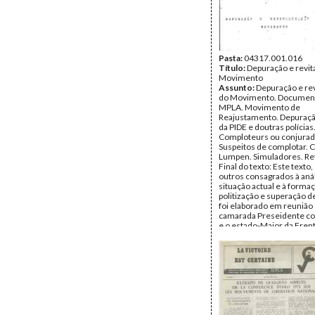
Pasta:
04317.001.016
Título:
Depuração e revit
Movimento
Assunto:
Depuração e rev
do Movimento. Documen
MPLA. Movimento de
Reajustamento. Depuraçã
da PIDE e doutras polícias
Comploteurs ou conjurad
Suspeitos de complotar. 
Lumpen. Simuladores. Rev
Final do texto: Este texto
outros consagrados à aná
situação actual e à forma
politização e superação d
foi elaborado em reunião
camarada Preseidente c
e o estado-Maior da Frent
Data:
Junho de 1973
Fundo:
Arquivo Mário Pin
Andrade
Tipo Documental:
Docum
Página(s):
5