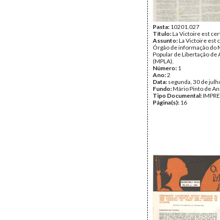
Pasta:
10201.027
Título:
La Victoire est ce
Assunto:
La Victoire est 
Órgão de informação do
Popular de Libertação de
(MPLA).
Número:
1
Ano:
2
Data:
segunda, 30 de julh
Fundo:
Mário Pinto de A
Tipo Documental:
IMPR
Página(s):
16