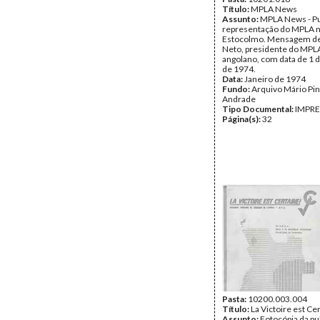
Título:
MPLA News
Assunto:
MPLA News - Pu
representação do MPLA n
Estocolmo. Mensagem de
Neto, presidente do MPLA
angolano, com data de 1 d
de 1974.
Data:
Janeiro de 1974
Fundo:
Arquivo Mário Pin
Andrade
Tipo Documental:
IMPR
Página(s):
32
Pasta:
10200.003.004
Título:
La Victoire est Ce
Assunto:
Fotocópia da pu