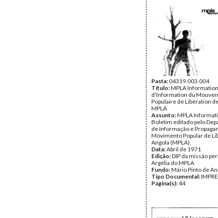
Pasta:
04319.003.004
Título:
MPLA Informations
d'Information du Mouve
Populaire de Libération de
MPLA
Assunto:
MPLA Informati
Boletim editado pelo De
de Informação e Propaga
Movimento Popular de Li
Angola (MPLA).
Data:
Abril de 1971
Edição:
DIP da missão pe
Argélia do MPLA
Fundo:
Mário Pinto de A
Tipo Documental:
IMPR
Página(s):
44