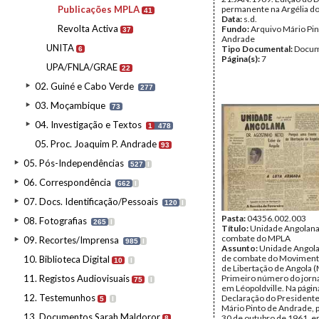
Publicações MPLA
permanente na Argélia d
41
Data:
s.d.
Revolta Activa
Fundo:
Arquivo Mário Pin
37
Andrade
UNITA
Tipo Documental:
Docum
6
Página(s):
7
UPA/FNLA/GRAE
22
02. Guiné e Cabo Verde
277
03. Moçambique
73
04. Investigação e Textos
1
478
05. Proc. Joaquim P. Andrade
93
05. Pós-Independências
527
I
06. Correspondência
662
I
07. Docs. Identificação/Pessoais
120
I
Pasta:
04356.002.003
08. Fotografias
265
I
Título:
Unidade Angolana
combate do MPLA
09. Recortes/Imprensa
985
I
Assunto:
Unidade Angola
de combate do Moviment
10. Biblioteca Digital
10
I
de Libertação de Angola 
11. Registos Audiovisuais
Primeiro número do jorna
75
I
em Léopoldville. Na págin
12. Testemunhos
Declaração do President
5
I
Mário Pinto de Andrade, p
13. Documentos Sarah Maldoror
30 de outubro de 1961, 
8