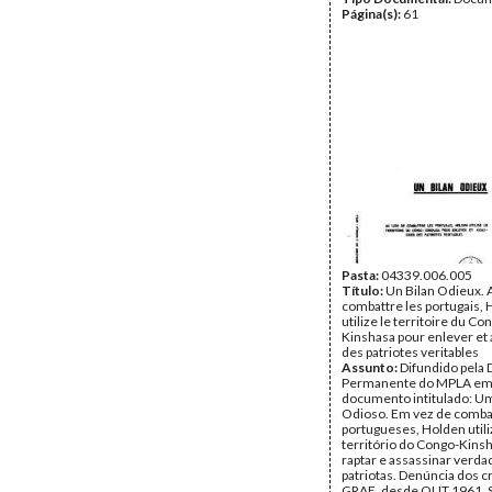
Página(s):
61
Pasta:
04339.006.005
Título:
Un Bilan Odieux. A
combattre les portugais,
utilize le territoire du Co
Kinshasa pour enlever et
des patriotes veritables
Assunto:
Difundido pela
Permanente do MPLA em 
documento intitulado: U
Odioso. Em vez de comba
portugueses, Holden utili
território do Congo-Kins
raptar e assassinar verda
patriotas. Denúncia dos 
GRAE, desde OUT.1961. 