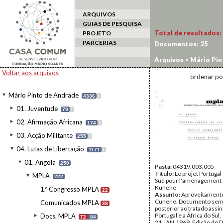
ARQUIVOS
GUIAS DE PESQUISA
Total de resultados:
PROJETO
PARCERIAS
Documentos:
25
Arquivos
>
Mário Pin
Voltar aos arquivos
ordenar po
Mário Pinto de Andrade
4336
I
01. Juventude
79
I
02. Afirmação Africana
174
I
03. Acção Militante
255
I
04. Lutas de Libertação
1171
I
01. Angola
250
Pasta:
04319.003.005
Título:
Le projet Portugal
MPLA
222
Sud pour l'aménagement 
Kunene
1.º Congresso MPLA
22
Assunto:
Aproveitamento
Cunene. Documento sem 
Comunicados MPLA
38
posterior ao tratado assi
Portugal e a África do Sul,
Docs. MPLA
72
84
21.JAN.1969. Edição do D