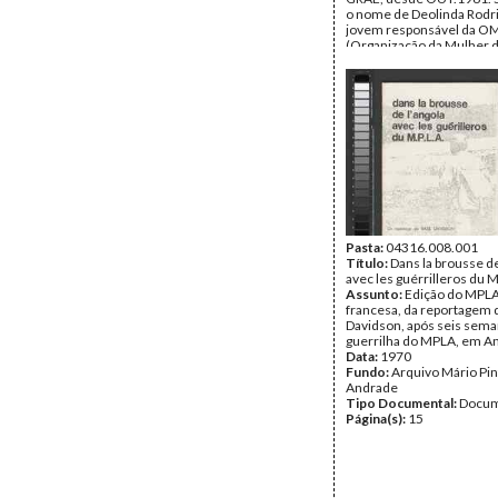
o nome de Deolinda Rodr
jovem responsável da O
(Organização da Mulher d
Data:
Sábado, 18 de Març
Fundo:
Arquivo Mário Pin
Andrade
Tipo Documental:
Docum
Página(s):
4
Pasta:
04316.008.001
Título:
Dans la brousse de
avec les guérrilleros du
Assunto:
Edição do MPLA
francesa, da reportagem d
Davidson, após seis sem
guerrilha do MPLA, em An
Data:
1970
Fundo:
Arquivo Mário Pin
Andrade
Tipo Documental:
Docum
Página(s):
15