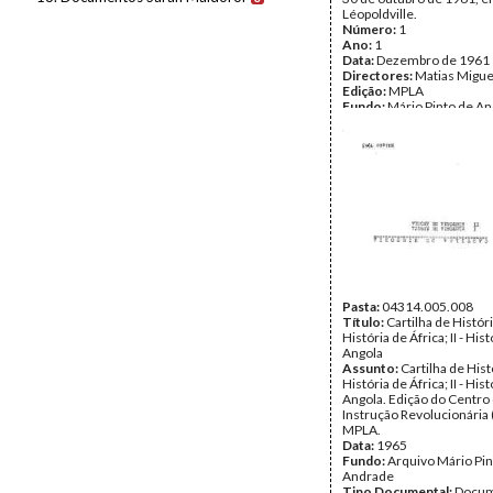
Léopoldville.
Número:
1
Ano:
1
Data:
Dezembro de 1961
Directores:
Matias Migue
Edição:
MPLA
Fundo:
Mário Pinto de A
Tipo Documental:
IMPR
Página(s):
3
Pasta:
04314.005.008
Título:
Cartilha de História
História de África; II - His
Angola
Assunto:
Cartilha de Histó
História de África; II - His
Angola. Edição do Centro
Instrução Revolucionária 
MPLA.
Data:
1965
Fundo:
Arquivo Mário Pin
Andrade
Tipo Documental:
Docum