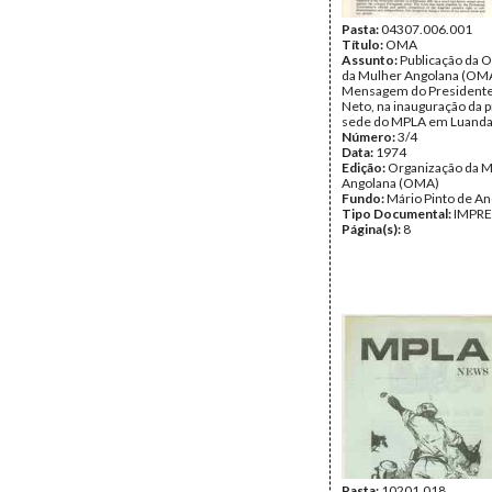
Pasta:
04307.006.001
Título:
OMA
Assunto:
Publicação da 
da Mulher Angolana (OM
Mensagem do Presidente
Neto, na inauguração da 
sede do MPLA em Luanda
Número:
3/4
Data:
1974
Edição:
Organização da 
Angolana (OMA)
Fundo:
Mário Pinto de A
Tipo Documental:
IMPR
Página(s):
8
Pasta:
10201.018