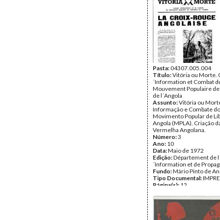
Pasta:
04307.005.004
Título:
Vitória ou Morte.
´Information et Combat d
Mouvement Populaire de 
de l´Angola
Assunto:
Vitória ou Mort
Informação e Combate d
Movimento Popular de Li
Angola (MPLA). Criação d
Vermelha Angolana.
Número:
3
Ano:
10
Data:
Maio de 1972
Edição:
Département de l
´Information et de Prop
Fundo:
Mário Pinto de A
Tipo Documental:
IMPR
Página(s):
12