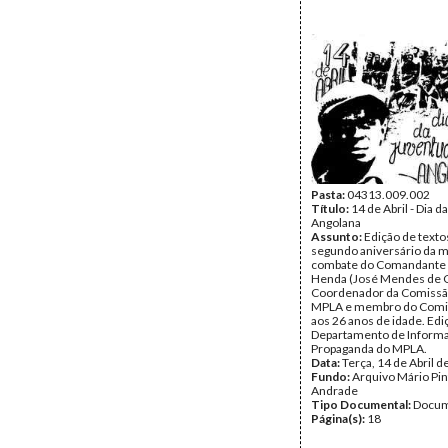
Pasta:
04313.009.002
Título:
14 de Abril - Dia 
Angolana
Assunto:
Edição de texto
segundo aniversário da 
combate do Comandante H
Henda (José Mendes de C
Coordenador da Comissão
MPLA e membro do Comit
aos 26 anos de idade. Edi
Departamento de Inform
Propaganda do MPLA.
Data:
Terça, 14 de Abril 
Fundo:
Arquivo Mário Pin
Andrade
Tipo Documental:
Docum
Página(s):
18