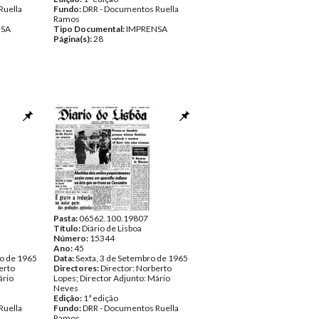
Ruella
Fundo:
DRR - Documentos Ruella
Ramos
NSA
Tipo Documental:
IMPRENSA
Página(s):
28
Pasta:
06562.100.19807
Título:
Diário de Lisboa
Número:
15344
Ano:
45
ro de 1965
Data:
Sexta, 3 de Setembro de 1965
erto
Directores:
Director: Norberto
ário
Lopes; Director Adjunto: Mário
Neves
Edição:
1ª edição
Ruella
Fundo:
DRR - Documentos Ruella
Ramos