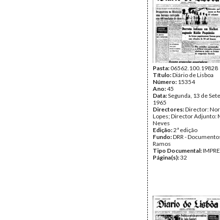
Pasta:
06562.100.19828
Título:
Diário de Lisboa
Número:
15354
Ano:
45
Data:
Segunda, 13 de Set
1965
Directores:
Director: No
Lopes; Director Adjunto: 
Neves
Edição:
2ª edição
Fundo:
DRR - Documentos
Ramos
Tipo Documental:
IMPR
Página(s):
32