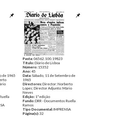
Pasta:
06562.100.19823
Título:
Diário de Lisboa
Número:
15352
Ano:
45
o de 1965
Data:
Sábado, 11 de Setembro de
erto
1965
ário
Directores:
Director: Norberto
Lopes; Director Adjunto: Mário
Neves
Ruella
Edição:
1ª edição
Fundo:
DRR - Documentos Ruella
NSA
Ramos
Tipo Documental:
IMPRENSA
Página(s):
32