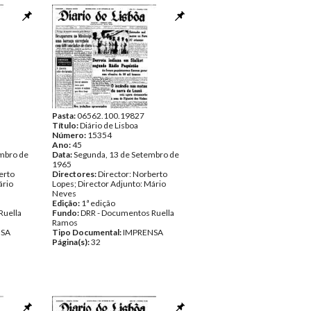
Pasta:
06562.100.19827
Título:
Diário de Lisboa
Número:
15354
Ano:
45
mbro de
Data:
Segunda, 13 de Setembro de
1965
erto
Directores:
Director: Norberto
ário
Lopes; Director Adjunto: Mário
Neves
Edição:
1ª edição
Ruella
Fundo:
DRR - Documentos Ruella
Ramos
NSA
Tipo Documental:
IMPRENSA
Página(s):
32