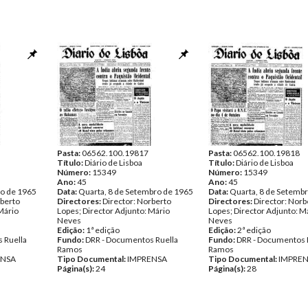
Pasta:
06562.100.19817
Pasta:
06562.100.19818
Título:
Diário de Lisboa
Título:
Diário de Lisboa
Número:
15349
Número:
15349
Ano:
45
Ano:
45
ro de 1965
Data:
Quarta, 8 de Setembro de 1965
Data:
Quarta, 8 de Setemb
rberto
Directores:
Director: Norberto
Directores:
Director: Norb
Mário
Lopes; Director Adjunto: Mário
Lopes; Director Adjunto: M
Neves
Neves
Edição:
1ª edição
Edição:
2ª edição
 Ruella
Fundo:
DRR - Documentos Ruella
Fundo:
DRR - Documentos 
Ramos
Ramos
ENSA
Tipo Documental:
IMPRENSA
Tipo Documental:
IMPRE
Página(s):
24
Página(s):
28