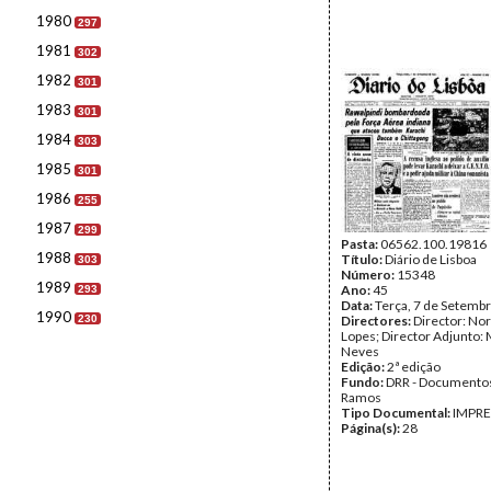
1980
297
1981
302
1982
301
1983
301
1984
303
1985
301
1986
255
1987
299
Pasta:
06562.100.19816
1988
Título:
Diário de Lisboa
303
Número:
15348
1989
Ano:
45
293
Data:
Terça, 7 de Setemb
1990
230
Directores:
Director: No
Lopes; Director Adjunto: 
Neves
Edição:
2ª edição
Fundo:
DRR - Documentos
Ramos
Tipo Documental:
IMPR
Página(s):
28