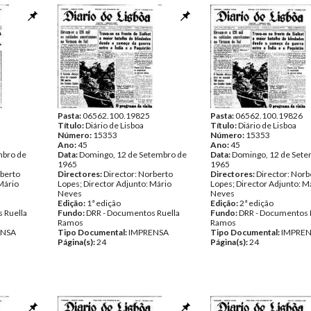
Pasta:
06562.100.19825
Pasta:
06562.100.19826
Título:
Diário de Lisboa
Título:
Diário de Lisboa
Número:
15353
Número:
15353
Ano:
45
Ano:
45
mbro de
Data:
Domingo, 12 de Setembro de
Data:
Domingo, 12 de Sete
1965
1965
rberto
Directores:
Director: Norberto
Directores:
Director: Norb
Mário
Lopes; Director Adjunto: Mário
Lopes; Director Adjunto: M
Neves
Neves
Edição:
1ª edição
Edição:
2ª edição
 Ruella
Fundo:
DRR - Documentos Ruella
Fundo:
DRR - Documentos 
Ramos
Ramos
ENSA
Tipo Documental:
IMPRENSA
Tipo Documental:
IMPRE
Página(s):
24
Página(s):
24