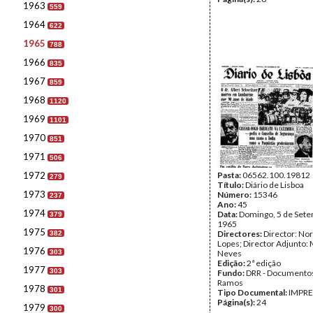
1963
559
1964
622
1965
788
1966
835
1967
859
1968
1120
1969
1101
1970
851
1971
506
1972
Pasta:
06562.100.19812
279
Título:
Diário de Lisboa
1973
Número:
15346
237
Ano:
45
1974
Data:
Domingo, 5 de Set
379
1965
1975
Directores:
Director: No
382
Lopes; Director Adjunto: 
1976
303
Neves
Edição:
2ª edição
1977
303
Fundo:
DRR - Documentos
Ramos
1978
301
Tipo Documental:
IMPR
Página(s):
24
1979
300