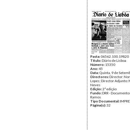
Pasta:
06562.100.19820
Título:
Diário de Lisboa
Número:
15350
Ano:
45
Data:
Quinta, 9 de Setem
Directores:
Director: No
Lopes; Director Adjunto: 
Neves
Edição:
2ª edição
Fundo:
DRR - Documentos
Ramos
Tipo Documental:
IMPR
Página(s):
32