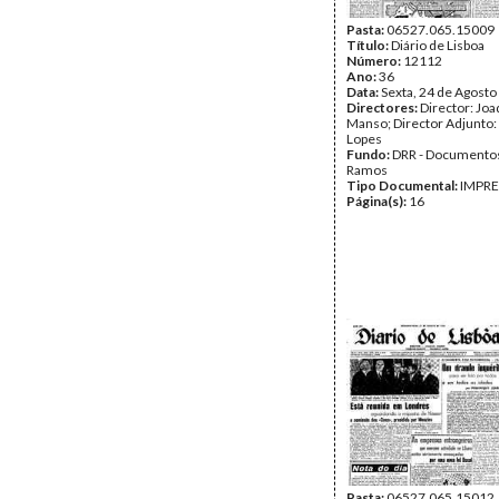
Pasta:
06527.065.15009
Título:
Diário de Lisboa
Número:
12112
Ano:
36
Data:
Sexta, 24 de Agosto
Directores:
Director: Jo
Manso; Director Adjunto:
Lopes
Fundo:
DRR - Documentos
Ramos
Tipo Documental:
IMPR
Página(s):
16
Pasta:
06527.065.15012