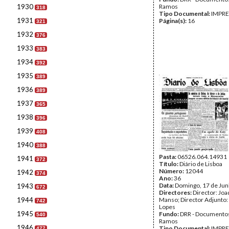
1930
Ramos
318
Tipo Documental:
IMPR
1931
Página(s):
16
321
1932
376
1933
383
1934
392
1935
389
1936
389
1937
365
1938
396
1939
408
1940
388
Pasta:
06526.064.14931
1941
372
Título:
Diário de Lisboa
Número:
12044
1942
374
Ano:
36
Data:
Domingo, 17 de Ju
1943
672
Directores:
Director: Jo
1944
Manso; Director Adjunto:
742
Lopes
1945
Fundo:
DRR - Documentos
540
Ramos
1946
Tipo Documental:
IMPR
477