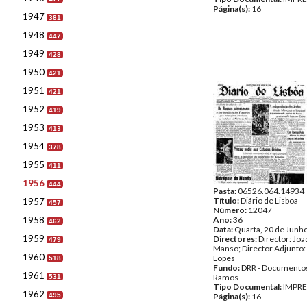
Página(s):
16
1947
381
1948
447
1949
428
1950
421
1951
421
1952
419
1953
413
1954
378
1955
411
1956
444
Pasta:
06526.064.14934
Título:
Diário de Lisboa
1957
457
Número:
12047
1958
Ano:
36
462
Data:
Quarta, 20 de Junh
1959
Directores:
Director: Jo
479
Manso; Director Adjunto:
1960
Lopes
518
Fundo:
DRR - Documentos
1961
Ramos
531
Tipo Documental:
IMPR
1962
495
Página(s):
16