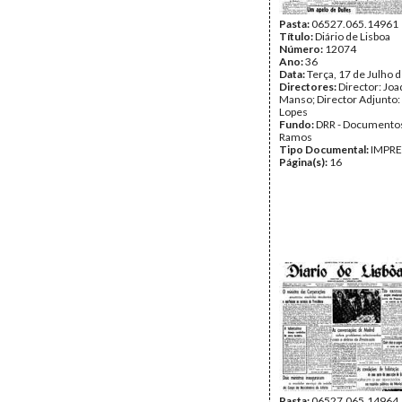
Pasta:
06527.065.14961
Título:
Diário de Lisboa
Número:
12074
Ano:
36
Data:
Terça, 17 de Julho 
Directores:
Director: Jo
Manso; Director Adjunto:
Lopes
Fundo:
DRR - Documentos
Ramos
Tipo Documental:
IMPR
Página(s):
16
Pasta:
06527.065.14964