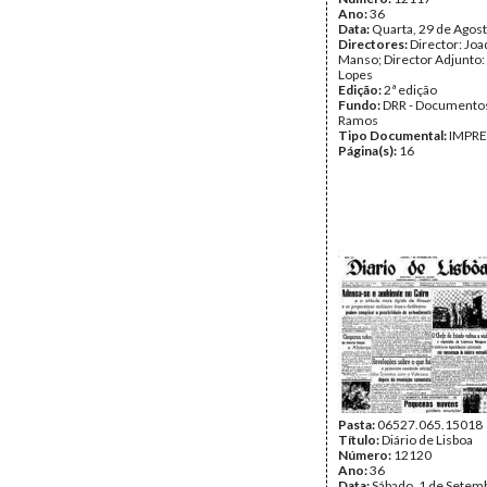
Ano:
36
Data:
Quarta, 29 de Agos
Directores:
Director: Jo
Manso; Director Adjunto:
Lopes
Edição:
2ª edição
Fundo:
DRR - Documentos
Ramos
Tipo Documental:
IMPR
Página(s):
16
Pasta:
06527.065.15018
Título:
Diário de Lisboa
Número:
12120
Ano:
36
Data:
Sábado, 1 de Setem