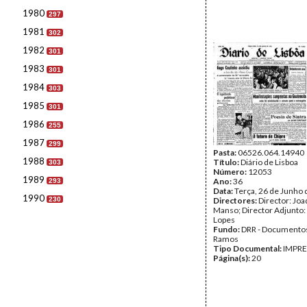
1980
297
1981
302
1982
301
1983
301
1984
303
1985
301
1986
255
1987
299
Pasta:
06526.064.14940
1988
Título:
Diário de Lisboa
303
Número:
12053
1989
Ano:
36
293
Data:
Terça, 26 de Junho
1990
230
Directores:
Director: Jo
Manso; Director Adjunto:
Lopes
Fundo:
DRR - Documentos
Ramos
Tipo Documental:
IMPR
Página(s):
20