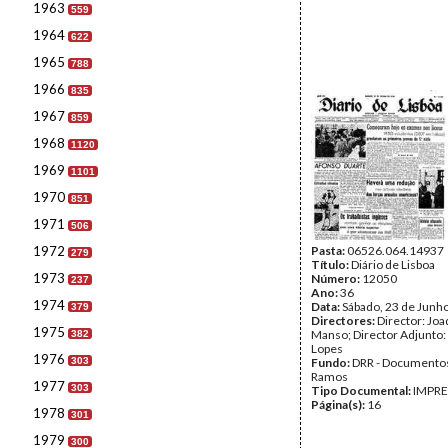
1963
559
1964
622
1965
788
1966
835
1967
859
1968
1120
1969
1101
1970
851
1971
506
1972
Pasta:
06526.064.14937
279
Título:
Diário de Lisboa
1973
Número:
12050
237
Ano:
36
1974
Data:
Sábado, 23 de Junh
379
Directores:
Director: Jo
1975
Manso; Director Adjunto:
382
Lopes
1976
303
Fundo:
DRR - Documentos
Ramos
1977
303
Tipo Documental:
IMPR
Página(s):
16
1978
301
1979
300