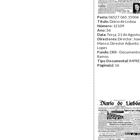
Pasta:
06527.065.15006
Título:
Diário de Lisboa
Número:
12109
Ano:
36
Data:
Terça, 21 de Agost
Directores:
Director: Jo
Manso; Director Adjunto:
Lopes
Fundo:
DRR - Documentos
Ramos
Tipo Documental:
IMPR
Página(s):
16