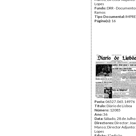
Lopes
Fundo:
DRR - Documentos
Ramos
Tipo Documental:
IMPR
Página(s):
16
Pasta:
06527.065.14976
Título:
Diário de Lisboa
Número:
12085
Ano:
36
Data:
Sábado, 28 de Julho
Directores:
Director: Jo
Manso; Director Adjunto:
Lopes
Edição:
1ª edição