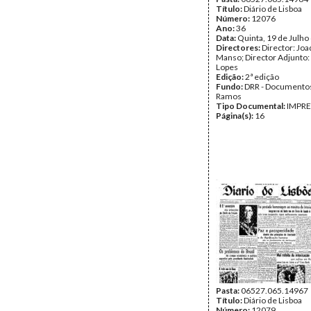
Título:
Diário de Lisboa
Número:
12076
Ano:
36
Data:
Quinta, 19 de Julho
Directores:
Director: Jo
Manso; Director Adjunto:
Lopes
Edição:
2ª edição
Fundo:
DRR - Documentos
Ramos
Tipo Documental:
IMPR
Página(s):
16
Pasta:
06527.065.14967
Título:
Diário de Lisboa
Número:
12079