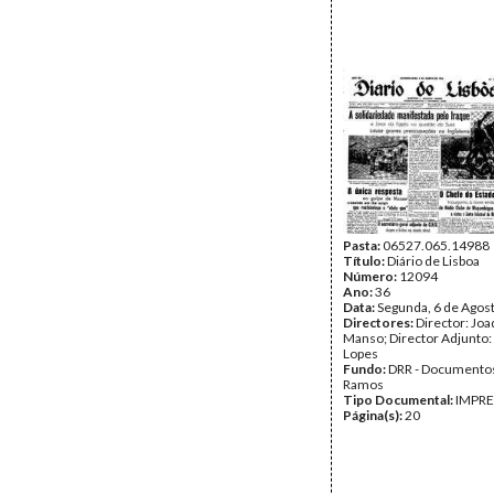
Pasta:
06527.065.14988
Título:
Diário de Lisboa
Número:
12094
Ano:
36
Data:
Segunda, 6 de Agos
Directores:
Director: Jo
Manso; Director Adjunto:
Lopes
Fundo:
DRR - Documentos
Ramos
Tipo Documental:
IMPR
Página(s):
20