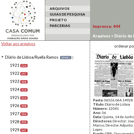
ARQUIVOS
GUIAS DE PESQUISA
PROJETO
PARCERIAS
Imprensa:
444
Arquivos
>
Diário de
Voltar aos arquivos
ordenar po
Diário de Lisboa/Ruella Ramos
30081
I
1921
224
1922
297
1923
306
1924
310
1925
313
Pasta:
06526.064.14928
Título:
Diário de Lisboa
1926
308
Número:
12041
Ano:
36
1927
304
Data:
Quinta, 14 de Junh
Directores:
Director: Jo
1928
355
Manso; Director Adjunto:
Lopes
1929
347
Fundo:
DRR - Documentos