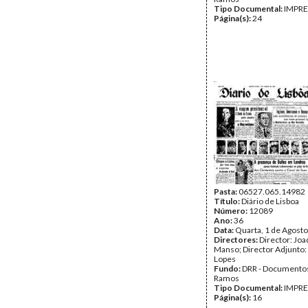
Tipo Documental:
IMPR
Página(s):
24
Pasta:
06527.065.14982
Título:
Diário de Lisboa
Número:
12089
Ano:
36
Data:
Quarta, 1 de Agost
Directores:
Director: Jo
Manso; Director Adjunto:
Lopes
Fundo:
DRR - Documentos
Ramos
Tipo Documental:
IMPR
Página(s):
16