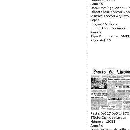
Ano:
36
Data:
Domingo, 22 de Jul
Directores:
Director: Jo
Manso; Director Adjunto:
Lopes
Edição:
1ª edição
Fundo:
DRR - Documentos
Ramos
Tipo Documental:
IMPR
Página(s):
16
Pasta:
06527.065.14970
Título:
Diário de Lisboa
Número:
12081
Ano:
36
Data:
Terça, 24 de Julho 