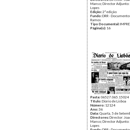
Manso; Director Adjunto:
Lopes
Edição:
2ª edição
Fundo:
DRR - Documentos
Ramos
Tipo Documental:
IMPR
Página(s):
16
Pasta:
06527.065.15024
Título:
Diário de Lisboa
Número:
12124
Ano:
36
Data:
Quarta, 5 de Setem
Directores:
Director: Jo
Manso; Director Adjunto:
Lopes
Fundo:
DRR - Documentos