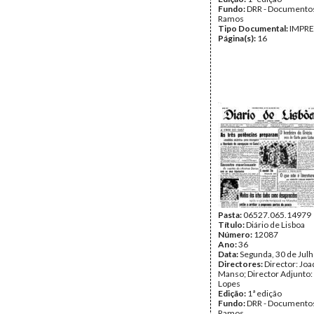
Fundo:
DRR - Documentos
Ramos
Tipo Documental:
IMPR
Página(s):
16
Pasta:
06527.065.14979
Título:
Diário de Lisboa
Número:
12087
Ano:
36
Data:
Segunda, 30 de Jul
Directores:
Director: Jo
Manso; Director Adjunto:
Lopes
Edição:
1ª edição
Fundo:
DRR - Documentos
Ramos