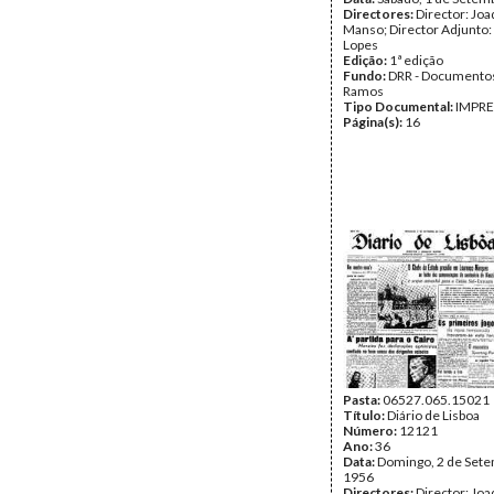
Directores:
Director: Jo
Manso; Director Adjunto:
Lopes
Edição:
1ª edição
Fundo:
DRR - Documentos
Ramos
Tipo Documental:
IMPR
Página(s):
16
Pasta:
06527.065.15021
Título:
Diário de Lisboa
Número:
12121
Ano:
36
Data:
Domingo, 2 de Set
1956
Directores:
Director: Jo