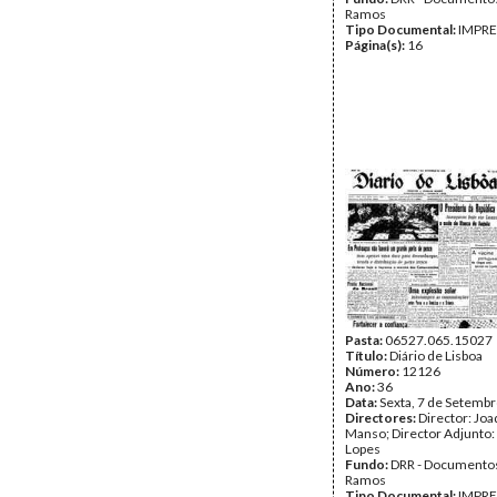
Ramos
Tipo Documental:
IMPR
Página(s):
16
Pasta:
06527.065.15027
Título:
Diário de Lisboa
Número:
12126
Ano:
36
Data:
Sexta, 7 de Setemb
Directores:
Director: Jo
Manso; Director Adjunto:
Lopes
Fundo:
DRR - Documentos
Ramos
Tipo Documental:
IMPR