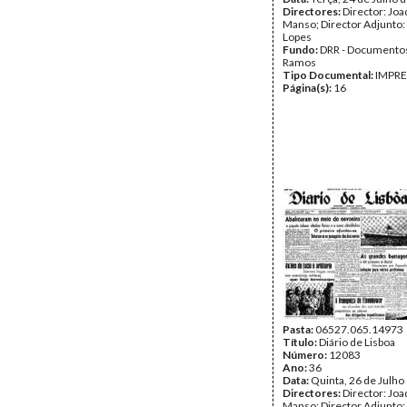
Directores:
Director: Jo
Manso; Director Adjunto:
Lopes
Fundo:
DRR - Documentos
Ramos
Tipo Documental:
IMPR
Página(s):
16
Pasta:
06527.065.14973
Título:
Diário de Lisboa
Número:
12083
Ano:
36
Data:
Quinta, 26 de Julho
Directores:
Director: Jo
Manso; Director Adjunto: