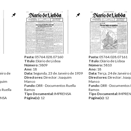
Pasta:
05764.028.07160
Pasta:
05764.028.07161
Título:
Diário de Lisboa
Título:
Diário de Lisboa
Número:
5809
Número:
5810
Ano:
18
Ano:
18
eiro de
Data:
Segunda, 23 de Janeiro de 1939
Data:
Terça, 24 de Janeiro
Directores:
Director: Joaquim
Directores:
Director: Joa
aquim
Manso
Manso
Fundo:
DRR - Documentos Ruella
Fundo:
DRR - Documentos 
 Ruella
Ramos
Ramos
Tipo Documental:
IMPRENSA
Tipo Documental:
IMPRE
ENSA
Página(s):
12
Página(s):
12