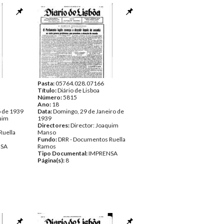
Pasta:
05764.028.07166
Título:
Diário de Lisboa
Número:
5815
Ano:
18
o de 1939
Data:
Domingo, 29 de Janeiro de
quim
1939
Directores:
Director: Joaquim
Ruella
Manso
Fundo:
DRR - Documentos Ruella
NSA
Ramos
Tipo Documental:
IMPRENSA
Página(s):
8