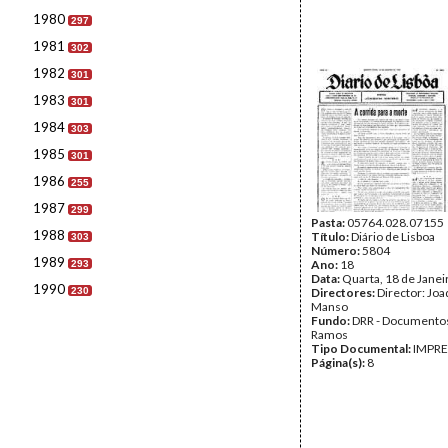
1980
297
1981
302
1982
301
1983
301
1984
303
1985
301
1986
255
1987
299
Pasta:
05764.028.07155
1988
Título:
Diário de Lisboa
303
Número:
5804
1989
Ano:
18
293
Data:
Quarta, 18 de Janei
1990
230
Directores:
Director: Jo
Manso
Fundo:
DRR - Documentos
Ramos
Tipo Documental:
IMPR
Página(s):
8