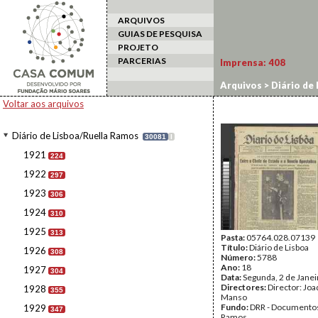
ARQUIVOS
GUIAS DE PESQUISA
PROJETO
PARCERIAS
Imprensa:
408
Arquivos
>
Diário de
Voltar aos arquivos
Diário de Lisboa/Ruella Ramos
30081
I
1921
224
1922
297
1923
306
1924
310
1925
313
Pasta:
05764.028.07139
Título:
Diário de Lisboa
1926
308
Número:
5788
Ano:
18
1927
304
Data:
Segunda, 2 de Jane
Directores:
Director: Jo
1928
355
Manso
Fundo:
DRR - Documentos
1929
347
Ramos