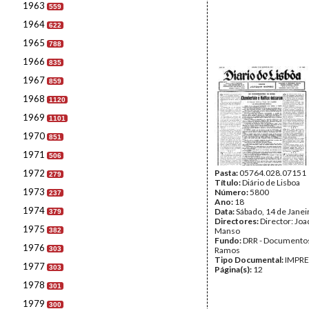
1963
559
1964
622
1965
788
1966
835
1967
859
1968
1120
1969
1101
1970
851
1971
506
1972
Pasta:
05764.028.07151
279
Título:
Diário de Lisboa
1973
Número:
5800
237
Ano:
18
1974
Data:
Sábado, 14 de Janei
379
Directores:
Director: Jo
1975
Manso
382
Fundo:
DRR - Documentos
1976
303
Ramos
Tipo Documental:
IMPR
1977
303
Página(s):
12
1978
301
1979
300