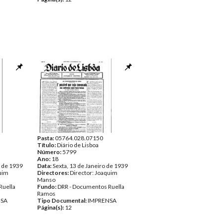
Pasta:
05764.028.07150
Título:
Diário de Lisboa
Número:
5799
Ano:
18
o de 1939
Data:
Sexta, 13 de Janeiro de 1939
quim
Directores:
Director: Joaquim
Manso
Ruella
Fundo:
DRR - Documentos Ruella
Ramos
NSA
Tipo Documental:
IMPRENSA
Página(s):
12