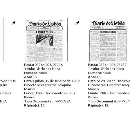
Pasta:
05764.028.07156
Pasta:
05764.028.07157
Título:
Diário de Lisboa
Título:
Diário de Lisboa
Número:
5805
Número:
5806
Ano:
18
Ano:
18
ro de 1939
Data:
Quinta, 19 de Janeiro de 1939
Data:
Sexta, 20 de Janeiro 
aquim
Directores:
Director: Joaquim
Directores:
Director: Joa
Manso
Manso
 Ruella
Fundo:
DRR - Documentos Ruella
Fundo:
DRR - Documentos 
Ramos
Ramos
ENSA
Tipo Documental:
IMPRENSA
Tipo Documental:
IMPRE
Página(s):
16
Página(s):
12