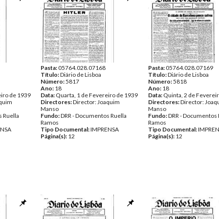
Pasta:
05764.028.07168
Pasta:
05764.028.07169
Título:
Diário de Lisboa
Título:
Diário de Lisboa
Número:
5817
Número:
5818
Ano:
18
Ano:
18
eiro de 1939
Data:
Quarta, 1 de Fevereiro de 1939
Data:
Quinta, 2 de Feverei
aquim
Directores:
Director: Joaquim
Directores:
Director: Joa
Manso
Manso
 Ruella
Fundo:
DRR - Documentos Ruella
Fundo:
DRR - Documentos 
Ramos
Ramos
ENSA
Tipo Documental:
IMPRENSA
Tipo Documental:
IMPRE
Página(s):
12
Página(s):
12