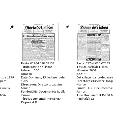
Pasta:
05764.028.07152
Pasta:
05764.028.07153
Título:
Diário de Lisboa
Título:
Diário de Lisboa
Número:
5801
Número:
5802
Ano:
18
Ano:
18
ro de 1939
Data:
Domingo, 15 de Janeiro de
Data:
Segunda, 16 de Janei
aquim
1939
Directores:
Director: Joa
Directores:
Director: Joaquim
Manso
 Ruella
Manso
Fundo:
DRR - Documentos 
Fundo:
DRR - Documentos Ruella
Ramos
ENSA
Ramos
Tipo Documental:
IMPRE
Tipo Documental:
IMPRENSA
Página(s):
12
Página(s):
8