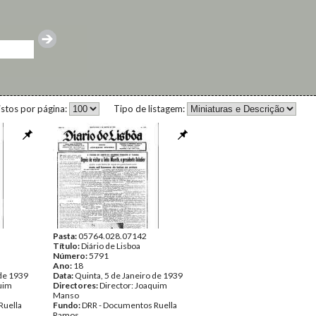
istos por página:
Tipo de listagem:
Pasta:
05764.028.07142
Título:
Diário de Lisboa
Número:
5791
Ano:
18
 de 1939
Data:
Quinta, 5 de Janeiro de 1939
quim
Directores:
Director: Joaquim
Manso
Ruella
Fundo:
DRR - Documentos Ruella
Ramos