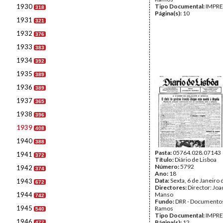
1930
Tipo Documental:
IMPR
318
Página(s):
10
1931
321
1932
376
1933
383
1934
392
1935
389
1936
389
1937
365
1938
396
1939
408
1940
388
Pasta:
05764.028.07143
1941
372
Título:
Diário de Lisboa
Número:
5792
1942
374
Ano:
18
Data:
Sexta, 6 de Janeiro
1943
672
Directores:
Director: Jo
1944
Manso
742
Fundo:
DRR - Documentos
1945
Ramos
540
Tipo Documental:
IMPR
1946
Página(s):
12
477