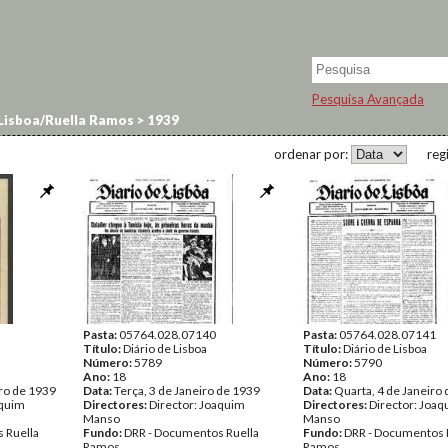
Pesquisa Avançada
 Lisboa/Ruella Ramos
>
1939
ordenar por:
reg
Pasta:
05764.028.07140
Pasta:
05764.028.07141
Título:
Diário de Lisboa
Título:
Diário de Lisboa
Número:
5789
Número:
5790
Ano:
18
Ano:
18
iro de 1939
Data:
Terça, 3 de Janeiro de 1939
Data:
Quarta, 4 de Janeiro
aquim
Directores:
Director: Joaquim
Directores:
Director: Joa
Manso
Manso
 Ruella
Fundo:
DRR - Documentos Ruella
Fundo:
DRR - Documentos 
Ramos
Ramos