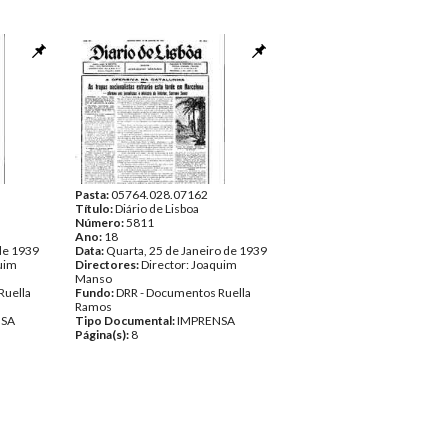
Pasta:
05764.028.07162
Título:
Diário de Lisboa
Número:
5811
Ano:
18
 de 1939
Data:
Quarta, 25 de Janeiro de 1939
quim
Directores:
Director: Joaquim
Manso
Ruella
Fundo:
DRR - Documentos Ruella
Ramos
NSA
Tipo Documental:
IMPRENSA
Página(s):
8