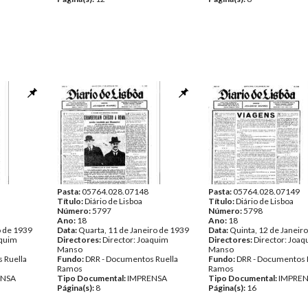
Pasta:
05764.028.07148
Pasta:
05764.028.07149
Título:
Diário de Lisboa
Título:
Diário de Lisboa
Número:
5797
Número:
5798
Ano:
18
Ano:
18
o de 1939
Data:
Quarta, 11 de Janeiro de 1939
Data:
Quinta, 12 de Janeir
aquim
Directores:
Director: Joaquim
Directores:
Director: Joa
Manso
Manso
 Ruella
Fundo:
DRR - Documentos Ruella
Fundo:
DRR - Documentos 
Ramos
Ramos
ENSA
Tipo Documental:
IMPRENSA
Tipo Documental:
IMPRE
Página(s):
8
Página(s):
16