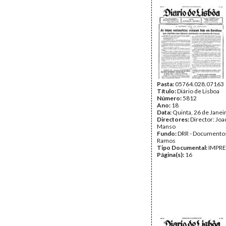
Pasta:
05764.028.07163
Título:
Diário de Lisboa
Número:
5812
Ano:
18
Data:
Quinta, 26 de Janei
Directores:
Director: Jo
Manso
Fundo:
DRR - Documentos
Ramos
Tipo Documental:
IMPR
Página(s):
16