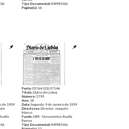
NSA
Tipo Documental:
IMPRENSA
Página(s):
16
Pasta:
05764.028.07146
Título:
Diário de Lisboa
Número:
5795
Ano:
18
o de 1939
Data:
Segunda, 9 de Janeiro de 1939
quim
Directores:
Director: Joaquim
Manso
Ruella
Fundo:
DRR - Documentos Ruella
Ramos
NSA
Tipo Documental:
IMPRENSA
Página(s):
12