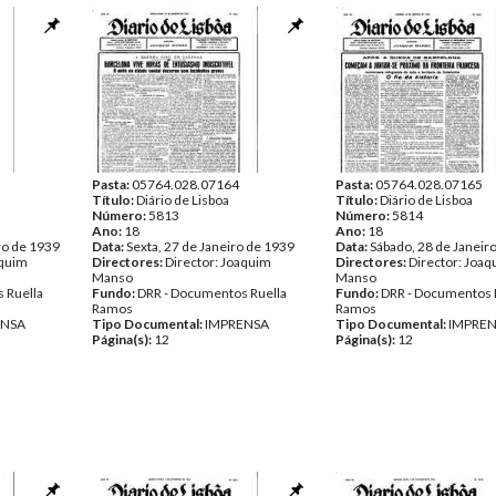
Pasta:
05764.028.07164
Pasta:
05764.028.07165
Título:
Diário de Lisboa
Título:
Diário de Lisboa
Número:
5813
Número:
5814
Ano:
18
Ano:
18
ro de 1939
Data:
Sexta, 27 de Janeiro de 1939
Data:
Sábado, 28 de Janeir
aquim
Directores:
Director: Joaquim
Directores:
Director: Joa
Manso
Manso
 Ruella
Fundo:
DRR - Documentos Ruella
Fundo:
DRR - Documentos 
Ramos
Ramos
ENSA
Tipo Documental:
IMPRENSA
Tipo Documental:
IMPRE
Página(s):
12
Página(s):
12