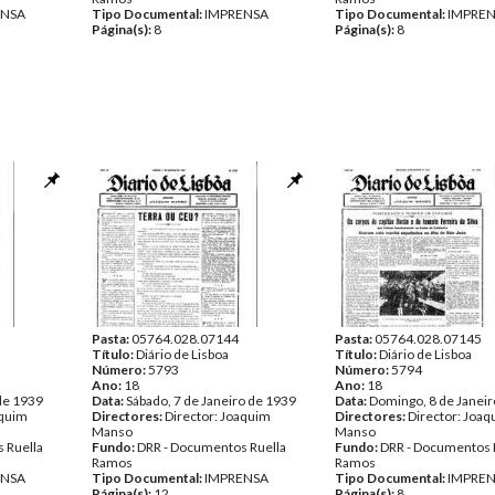
ENSA
Tipo Documental:
IMPRENSA
Tipo Documental:
IMPRE
Página(s):
8
Página(s):
8
Pasta:
05764.028.07144
Pasta:
05764.028.07145
Título:
Diário de Lisboa
Título:
Diário de Lisboa
Número:
5793
Número:
5794
Ano:
18
Ano:
18
 de 1939
Data:
Sábado, 7 de Janeiro de 1939
Data:
Domingo, 8 de Janeir
aquim
Directores:
Director: Joaquim
Directores:
Director: Joa
Manso
Manso
 Ruella
Fundo:
DRR - Documentos Ruella
Fundo:
DRR - Documentos 
Ramos
Ramos
ENSA
Tipo Documental:
IMPRENSA
Tipo Documental:
IMPRE
Página(s):
12
Página(s):
8