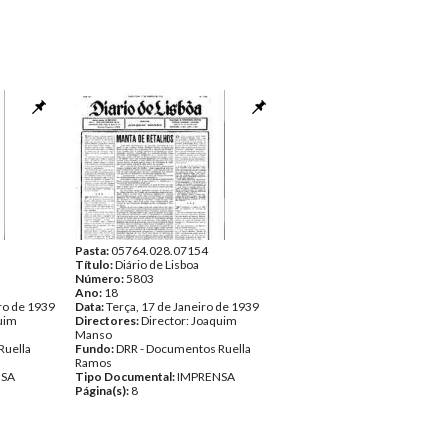
Pasta:
05764.028.07154
Título:
Diário de Lisboa
Número:
5803
Ano:
18
ro de 1939
Data:
Terça, 17 de Janeiro de 1939
quim
Directores:
Director: Joaquim
Manso
Ruella
Fundo:
DRR - Documentos Ruella
Ramos
NSA
Tipo Documental:
IMPRENSA
Página(s):
8