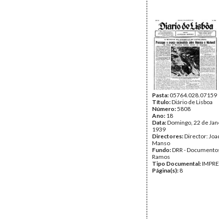
Pasta:
05764.028.07159
Título:
Diário de Lisboa
Número:
5808
Ano:
18
Data:
Domingo, 22 de Jan
1939
Directores:
Director: Jo
Manso
Fundo:
DRR - Documentos
Ramos
Tipo Documental:
IMPR
Página(s):
8