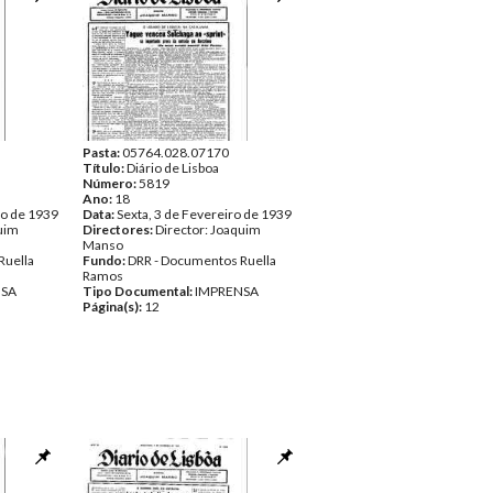
Pasta:
05764.028.07170
Título:
Diário de Lisboa
Número:
5819
Ano:
18
ro de 1939
Data:
Sexta, 3 de Fevereiro de 1939
quim
Directores:
Director: Joaquim
Manso
Ruella
Fundo:
DRR - Documentos Ruella
Ramos
NSA
Tipo Documental:
IMPRENSA
Página(s):
12