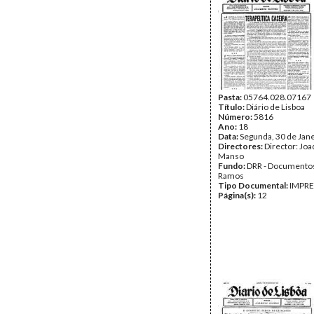
Pasta:
05764.028.07167
Título:
Diário de Lisboa
Número:
5816
Ano:
18
Data:
Segunda, 30 de Jan
Directores:
Director: Jo
Manso
Fundo:
DRR - Documentos
Ramos
Tipo Documental:
IMPR
Página(s):
12