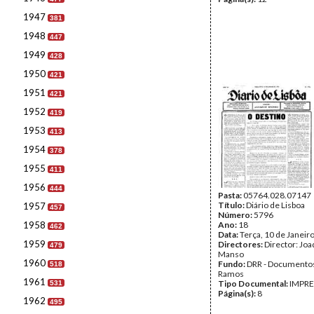
1947
381
1948
447
1949
428
1950
421
1951
421
1952
419
1953
413
1954
378
1955
411
1956
444
Pasta:
05764.028.07147
Título:
Diário de Lisboa
1957
457
Número:
5796
1958
Ano:
18
462
Data:
Terça, 10 de Janeir
1959
Directores:
Director: Jo
479
Manso
1960
Fundo:
DRR - Documentos
518
Ramos
1961
Tipo Documental:
IMPR
531
Página(s):
8
1962
495