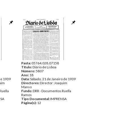
Pasta:
05764.028.07158
Título:
Diário de Lisboa
Número:
5807
Ano:
18
de 1939
Data:
Sábado, 21 de Janeiro de 1939
quim
Directores:
Director: Joaquim
Manso
Ruella
Fundo:
DRR - Documentos Ruella
Ramos
NSA
Tipo Documental:
IMPRENSA
Página(s):
12