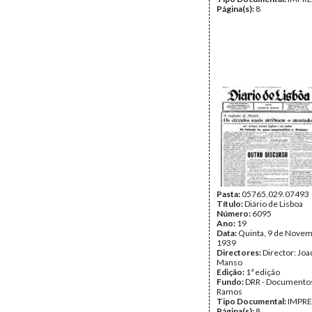
Página(s):
8
Pasta:
05765.029.07493
Título:
Diário de Lisboa
Número:
6095
Ano:
19
Data:
Quinta, 9 de Novem
1939
Directores:
Director: Jo
Manso
Edição:
1ª edição
Fundo:
DRR - Documentos
Ramos
Tipo Documental:
IMPR
Página(s):
8