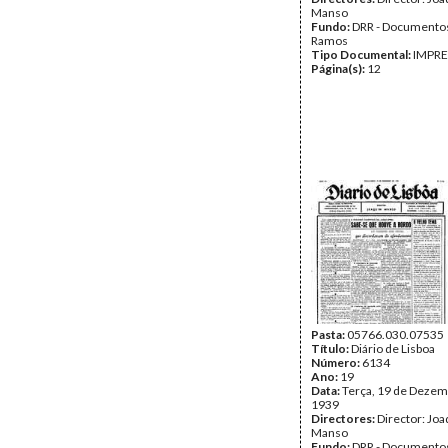
Manso
Fundo:
DRR - Documentos
Ramos
Tipo Documental:
IMPR
Página(s):
12
Pasta:
05766.030.07535
Título:
Diário de Lisboa
Número:
6134
Ano:
19
Data:
Terça, 19 de Dezem
1939
Directores:
Director: Jo
Manso
Fundo:
DRR - Documentos