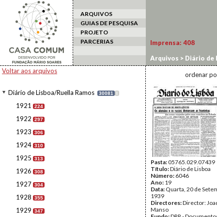
ARQUIVOS
GUIAS DE PESQUISA
PROJETO
PARCERIAS
Imprensa:
408
Arquivos
>
Diário de
Voltar aos arquivos
ordenar po
Diário de Lisboa/Ruella Ramos
30081
I
1921
224
1922
297
1923
306
1924
310
1925
313
Pasta:
05765.029.07439
Título:
Diário de Lisboa
1926
308
Número:
6046
Ano:
19
1927
304
Data:
Quarta, 20 de Sete
1939
1928
355
Directores:
Director: Jo
Manso
1929
347
Fundo:
DRR - Documentos