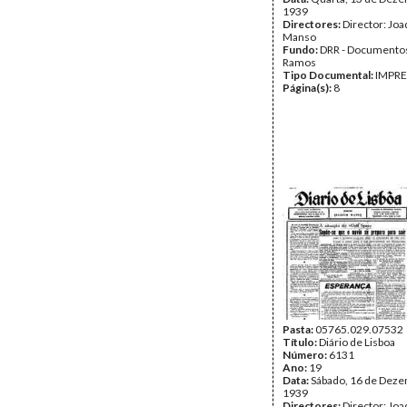
1939
Directores:
Director: Jo
Manso
Fundo:
DRR - Documentos
Ramos
Tipo Documental:
IMPR
Página(s):
8
Pasta:
05765.029.07532
Título:
Diário de Lisboa
Número:
6131
Ano:
19
Data:
Sábado, 16 de Dez
1939
Directores:
Director: Jo