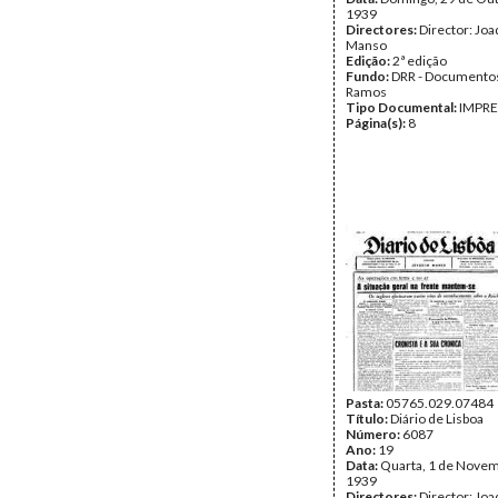
1939
Directores:
Director: Jo
Manso
Edição:
2ª edição
Fundo:
DRR - Documentos
Ramos
Tipo Documental:
IMPR
Página(s):
8
Pasta:
05765.029.07484
Título:
Diário de Lisboa
Número:
6087
Ano:
19
Data:
Quarta, 1 de Nove
1939
Directores:
Director: Jo