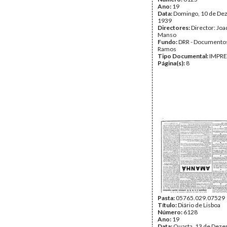
Ano:
19
Data:
Domingo, 10 de De
1939
Directores:
Director: Jo
Manso
Fundo:
DRR - Documentos
Ramos
Tipo Documental:
IMPR
Página(s):
8
Pasta:
05765.029.07529
Título:
Diário de Lisboa
Número:
6128
Ano:
19
Data:
Quarta, 13 de Dez