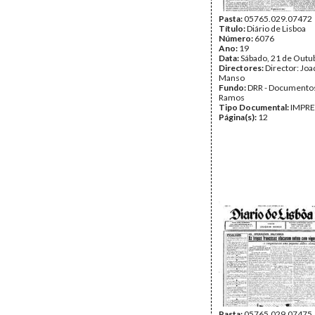
Pasta:
05765.029.07472
Título:
Diário de Lisboa
Número:
6076
Ano:
19
Data:
Sábado, 21 de Outu
Directores:
Director: Jo
Manso
Fundo:
DRR - Documentos
Ramos
Tipo Documental:
IMPR
Página(s):
12
Pasta:
05765.029.07475