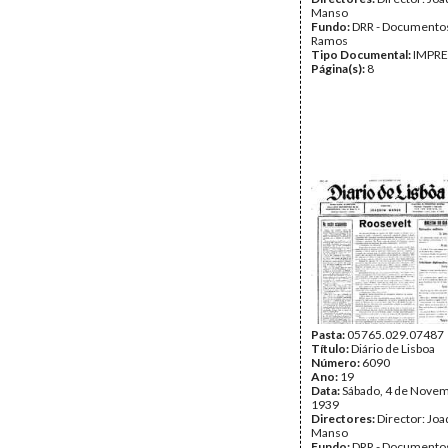
Manso
Fundo:
DRR - Documentos
Ramos
Tipo Documental:
IMPR
Página(s):
8
Pasta:
05765.029.07487
Título:
Diário de Lisboa
Número:
6090
Ano:
19
Data:
Sábado, 4 de Nove
1939
Directores:
Director: Jo
Manso
Fundo:
DRR - Documentos