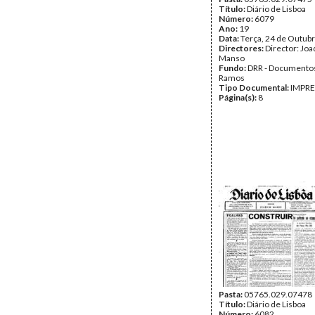
Título:
Diário de Lisboa
Número:
6079
Ano:
19
Data:
Terça, 24 de Outub
Directores:
Director: Jo
Manso
Fundo:
DRR - Documentos
Ramos
Tipo Documental:
IMPR
Página(s):
8
Pasta:
05765.029.07478
Título:
Diário de Lisboa
Número:
6082