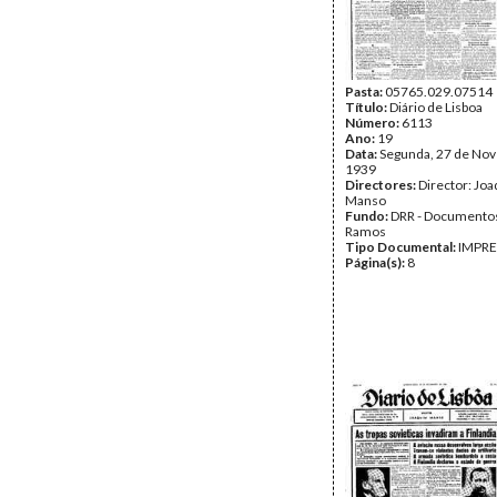
Pasta:
05765.029.07514
Título:
Diário de Lisboa
Número:
6113
Ano:
19
Data:
Segunda, 27 de No
1939
Directores:
Director: Jo
Manso
Fundo:
DRR - Documentos
Ramos
Tipo Documental:
IMPR
Página(s):
8