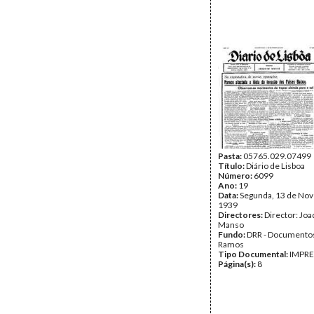
Pasta:
05765.029.07499
Título:
Diário de Lisboa
Número:
6099
Ano:
19
Data:
Segunda, 13 de No
1939
Directores:
Director: Jo
Manso
Fundo:
DRR - Documentos
Ramos
Tipo Documental:
IMPR
Página(s):
8