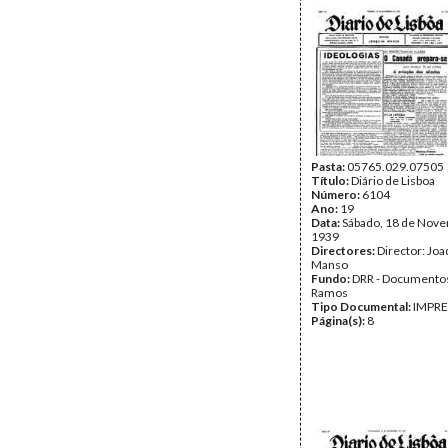
Pasta:
05765.029.07505
Título:
Diário de Lisboa
Número:
6104
Ano:
19
Data:
Sábado, 18 de Nov
1939
Directores:
Director: Jo
Manso
Fundo:
DRR - Documentos
Ramos
Tipo Documental:
IMPR
Página(s):
8