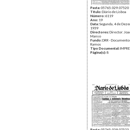
Pasta:
05765.029.07520
Título:
Diário de Lisboa
Número:
6119
Ano:
19
Data:
Segunda, 4 de Dez
1939
Directores:
Director: Jo
Manso
Fundo:
DRR - Documentos
Ramos
Tipo Documental:
IMPR
Página(s):
8
Pasta:
05765.029.07523