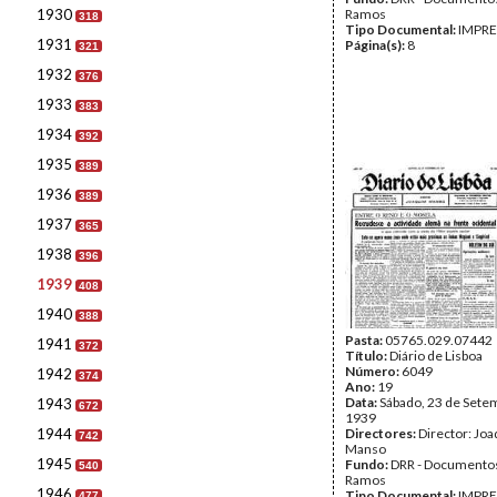
1930
Ramos
318
Tipo Documental:
IMPR
1931
Página(s):
8
321
1932
376
1933
383
1934
392
1935
389
1936
389
1937
365
1938
396
1939
408
1940
388
Pasta:
05765.029.07442
1941
372
Título:
Diário de Lisboa
Número:
6049
1942
374
Ano:
19
Data:
Sábado, 23 de Sete
1943
672
1939
1944
Directores:
Director: Jo
742
Manso
1945
Fundo:
DRR - Documentos
540
Ramos
1946
Tipo Documental:
IMPR
477