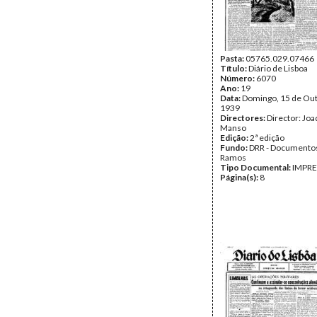
Pasta:
05765.029.07466
Título:
Diário de Lisboa
Número:
6070
Ano:
19
Data:
Domingo, 15 de Ou
1939
Directores:
Director: Jo
Manso
Edição:
2ª edição
Fundo:
DRR - Documentos
Ramos
Tipo Documental:
IMPR
Página(s):
8