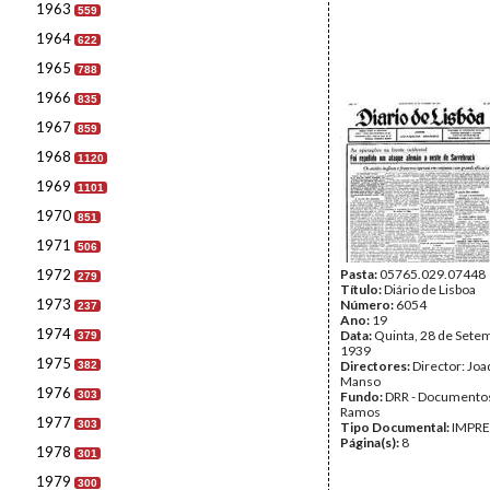
1963
559
1964
622
1965
788
1966
835
1967
859
1968
1120
1969
1101
1970
851
1971
506
1972
Pasta:
05765.029.07448
279
Título:
Diário de Lisboa
1973
Número:
6054
237
Ano:
19
1974
Data:
Quinta, 28 de Sete
379
1939
1975
Directores:
Director: Jo
382
Manso
1976
303
Fundo:
DRR - Documentos
Ramos
1977
303
Tipo Documental:
IMPR
Página(s):
8
1978
301
1979
300