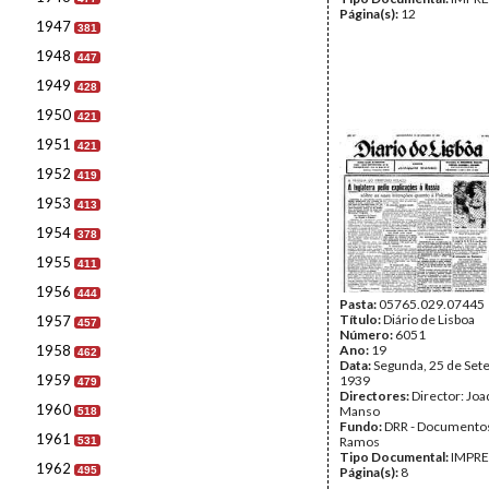
Página(s):
12
1947
381
1948
447
1949
428
1950
421
1951
421
1952
419
1953
413
1954
378
1955
411
1956
444
Pasta:
05765.029.07445
Título:
Diário de Lisboa
1957
457
Número:
6051
1958
Ano:
19
462
Data:
Segunda, 25 de Set
1959
1939
479
Directores:
Director: Jo
1960
Manso
518
Fundo:
DRR - Documentos
1961
Ramos
531
Tipo Documental:
IMPR
1962
495
Página(s):
8