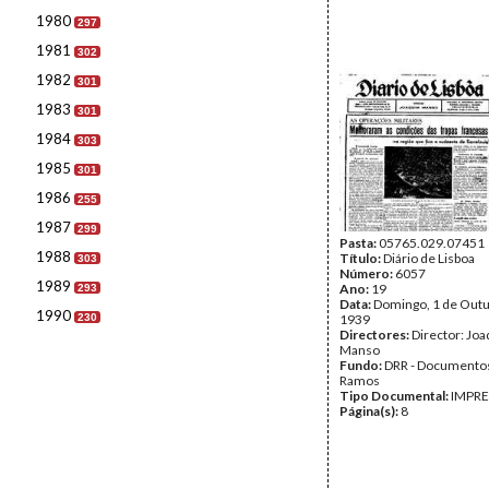
1980
297
1981
302
1982
301
1983
301
1984
303
1985
301
1986
255
1987
299
Pasta:
05765.029.07451
1988
Título:
Diário de Lisboa
303
Número:
6057
1989
Ano:
19
293
Data:
Domingo, 1 de Outu
1990
230
1939
Directores:
Director: Jo
Manso
Fundo:
DRR - Documentos
Ramos
Tipo Documental:
IMPR
Página(s):
8