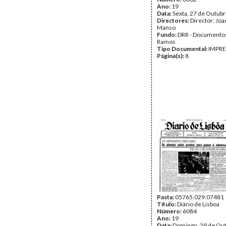
Ano:
19
Data:
Sexta, 27 de Outub
Directores:
Director: Jo
Manso
Fundo:
DRR - Documentos
Ramos
Tipo Documental:
IMPR
Página(s):
8
Pasta:
05765.029.07481
Título:
Diário de Lisboa
Número:
6084
Ano:
19
Data:
Domingo, 29 de Ou