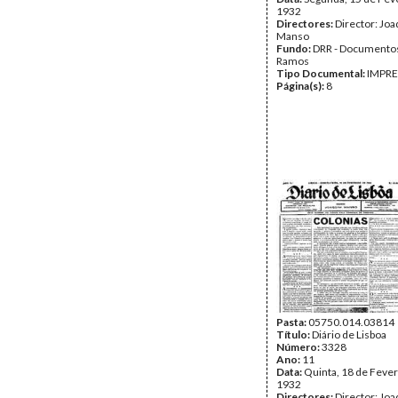
1932
Directores:
Director: Jo
Manso
Fundo:
DRR - Documentos
Ramos
Tipo Documental:
IMPR
Página(s):
8
Pasta:
05750.014.03814
Título:
Diário de Lisboa
Número:
3328
Ano:
11
Data:
Quinta, 18 de Fever
1932
Directores:
Director: Jo