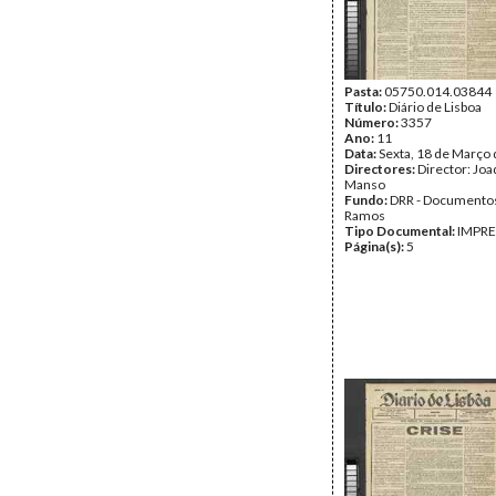
Pasta:
05750.014.03844
Título:
Diário de Lisboa
Número:
3357
Ano:
11
Data:
Sexta, 18 de Março
Directores:
Director: Jo
Manso
Fundo:
DRR - Documentos
Ramos
Tipo Documental:
IMPR
Página(s):
5