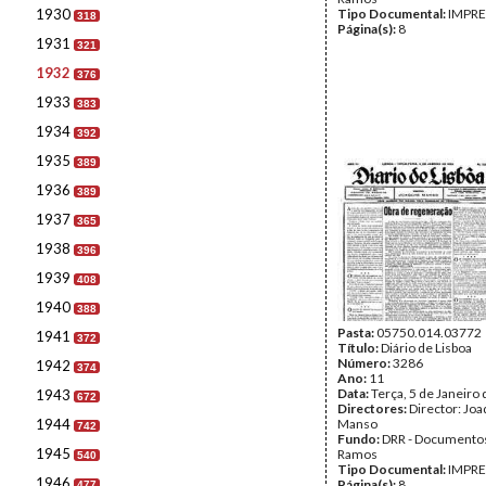
1930
Tipo Documental:
IMPR
318
Página(s):
8
1931
321
1932
376
1933
383
1934
392
1935
389
1936
389
1937
365
1938
396
1939
408
1940
388
Pasta:
05750.014.03772
1941
372
Título:
Diário de Lisboa
Número:
3286
1942
374
Ano:
11
Data:
Terça, 5 de Janeiro
1943
672
Directores:
Director: Jo
1944
Manso
742
Fundo:
DRR - Documentos
1945
Ramos
540
Tipo Documental:
IMPR
1946
Página(s):
8
477