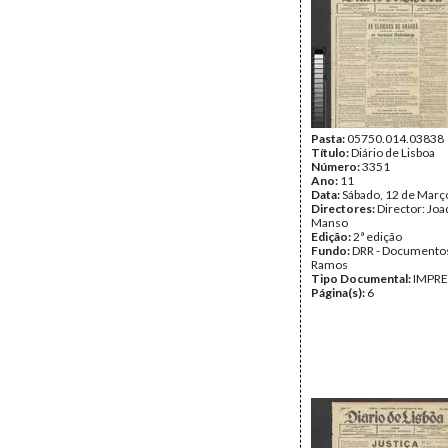
Pasta:
05750.014.03838
Título:
Diário de Lisboa
Número:
3351
Ano:
11
Data:
Sábado, 12 de Març
Directores:
Director: Jo
Manso
Edição:
2ª edição
Fundo:
DRR - Documentos
Ramos
Tipo Documental:
IMPR
Página(s):
6