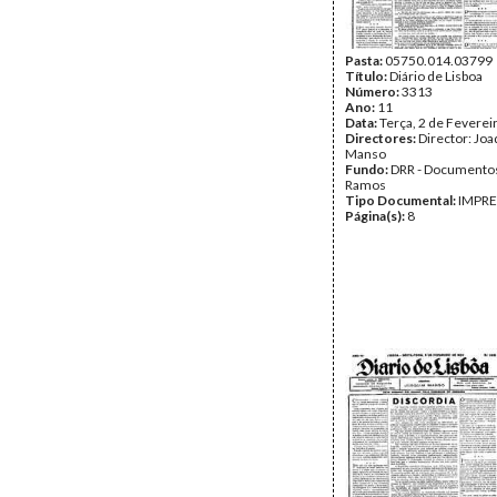
Pasta:
05750.014.03799
Título:
Diário de Lisboa
Número:
3313
Ano:
11
Data:
Terça, 2 de Feverei
Directores:
Director: Jo
Manso
Fundo:
DRR - Documentos
Ramos
Tipo Documental:
IMPR
Página(s):
8