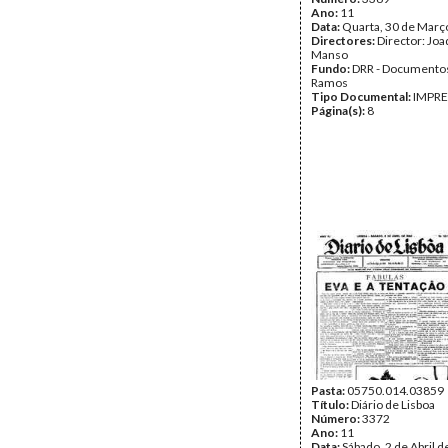
Ano:
11
Data:
Quarta, 30 de Març
Directores:
Director: Jo
Manso
Fundo:
DRR - Documentos
Ramos
Tipo Documental:
IMPR
Página(s):
8
Pasta:
05750.014.03859
Título:
Diário de Lisboa
Número:
3372
Ano:
11
Data:
Sábado, 2 de Abril 