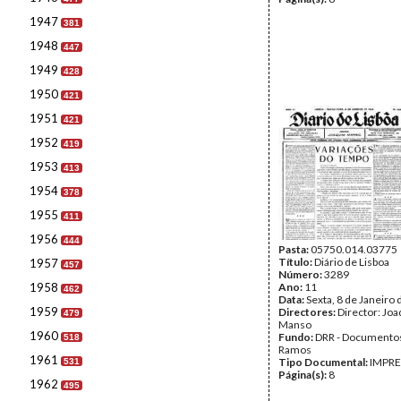
1947
381
1948
447
1949
428
1950
421
1951
421
1952
419
1953
413
1954
378
1955
411
1956
444
Pasta:
05750.014.03775
Título:
Diário de Lisboa
1957
457
Número:
3289
1958
Ano:
11
462
Data:
Sexta, 8 de Janeiro
1959
Directores:
Director: Jo
479
Manso
1960
Fundo:
DRR - Documentos
518
Ramos
1961
Tipo Documental:
IMPR
531
Página(s):
8
1962
495