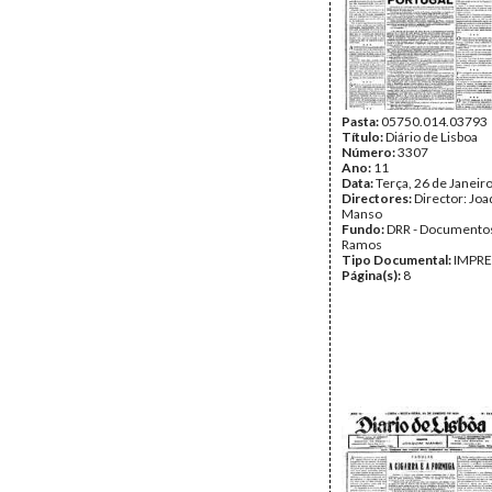
Pasta:
05750.014.03793
Título:
Diário de Lisboa
Número:
3307
Ano:
11
Data:
Terça, 26 de Janeir
Directores:
Director: Jo
Manso
Fundo:
DRR - Documentos
Ramos
Tipo Documental:
IMPR
Página(s):
8