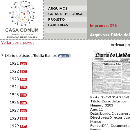
ARQUIVOS
GUIAS DE PESQUISA
PROJETO
PARCERIAS
Imprensa:
376
Arquivos
>
Diário de
Voltar aos arquivos
ordenar po
Diário de Lisboa/Ruella Ramos
30081
I
1921
224
1922
297
1923
306
1924
310
1925
313
Pasta:
05750.014.03769
Título:
Diário de Lisboa
1926
308
Número:
3283
Ano:
11
1927
304
Data:
Sábado, 2 de Janeir
Directores:
Director: Jo
1928
355
Manso
Fundo:
DRR - Documentos
1929
347
Ramos