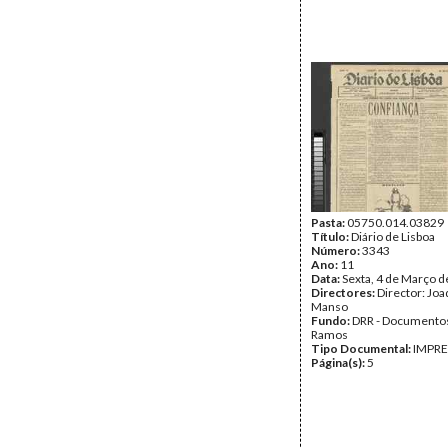
Pasta:
05750.014.03829
Título:
Diário de Lisboa
Número:
3343
Ano:
11
Data:
Sexta, 4 de Março 
Directores:
Director: Jo
Manso
Fundo:
DRR - Documentos
Ramos
Tipo Documental:
IMPR
Página(s):
5