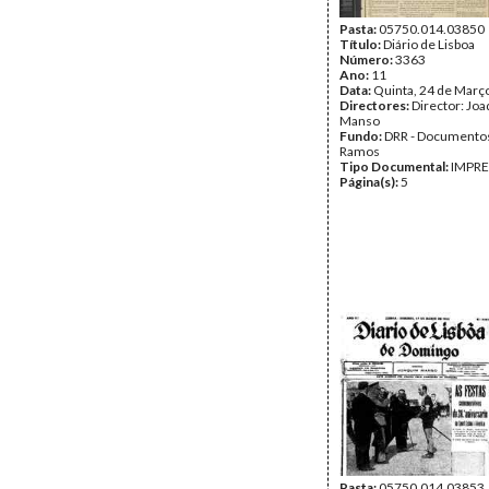
Pasta:
05750.014.03850
Título:
Diário de Lisboa
Número:
3363
Ano:
11
Data:
Quinta, 24 de Març
Directores:
Director: Jo
Manso
Fundo:
DRR - Documentos
Ramos
Tipo Documental:
IMPR
Página(s):
5
Pasta:
05750.014.03853