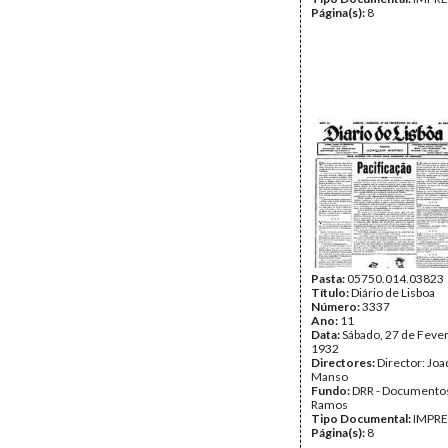
Página(s):
8
Pasta:
05750.014.03823
Título:
Diário de Lisboa
Número:
3337
Ano:
11
Data:
Sábado, 27 de Fever
1932
Directores:
Director: Jo
Manso
Fundo:
DRR - Documentos
Ramos
Tipo Documental:
IMPR
Página(s):
8