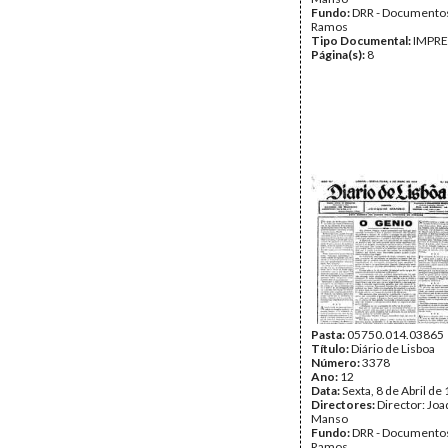
Fundo:
DRR - Documentos
Ramos
Tipo Documental:
IMPR
Página(s):
8
Pasta:
05750.014.03865
Título:
Diário de Lisboa
Número:
3378
Ano:
12
Data:
Sexta, 8 de Abril de
Directores:
Director: Jo
Manso
Fundo:
DRR - Documentos
Ramos