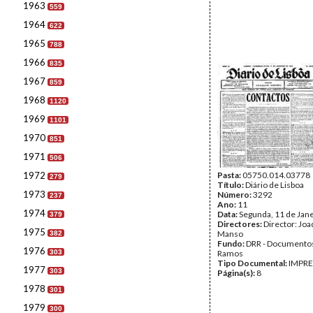
1963
559
1964
622
1965
788
1966
835
1967
859
1968
1120
1969
1101
1970
851
1971
506
1972
Pasta:
05750.014.03778
279
Título:
Diário de Lisboa
1973
Número:
3292
237
Ano:
11
1974
Data:
Segunda, 11 de Jan
379
Directores:
Director: Jo
1975
Manso
382
Fundo:
DRR - Documentos
1976
303
Ramos
Tipo Documental:
IMPR
1977
303
Página(s):
8
1978
301
1979
300