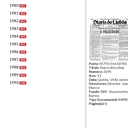
1980
297
1981
302
1982
301
1983
301
1984
303
1985
301
1986
255
1987
299
Pasta:
05750.014.03781
1988
Título:
Diário de Lisboa
303
Número:
3295
1989
Ano:
11
293
Data:
Quinta, 14 de Janei
1990
230
Directores:
Director: Jo
Manso
Fundo:
DRR - Documentos
Ramos
Tipo Documental:
IMPR
Página(s):
8