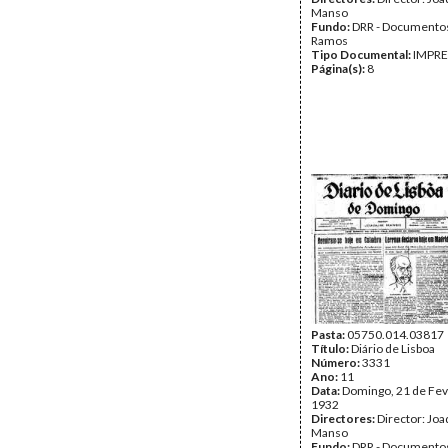
Manso
Fundo:
DRR - Documentos
Ramos
Tipo Documental:
IMPR
Página(s):
8
Pasta:
05750.014.03817
Título:
Diário de Lisboa
Número:
3331
Ano:
11
Data:
Domingo, 21 de Fev
1932
Directores:
Director: Jo
Manso
Fundo:
DRR - Documentos