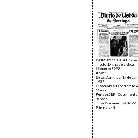
Pasta:
05750.014.03784
Título:
Diário de Lisboa
Número:
3298
Ano:
11
Data:
Domingo, 17 de Jan
1932
Directores:
Director: Jo
Manso
Fundo:
DRR - Documentos
Ramos
Tipo Documental:
IMPR
Página(s):
8