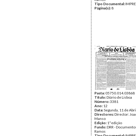
Tipo Documental:
IMPR
Página(s):
8
Pasta:
05750.014.03868
Título:
Diário de Lisboa
Número:
3381
Ano:
12
Data:
Segunda, 11 de Abri
Directores:
Director: Jo
Manso
Edição:
1ª edição
Fundo:
DRR - Documentos
Ramos
Tipo Documental:
IMPR