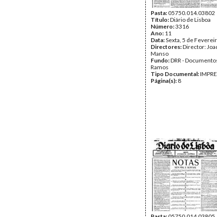
Pasta:
05750.014.03802
Título:
Diário de Lisboa
Número:
3316
Ano:
11
Data:
Sexta, 5 de Feverei
Directores:
Director: Jo
Manso
Fundo:
DRR - Documentos
Ramos
Tipo Documental:
IMPR
Página(s):
8
Pasta:
05750.014.03805