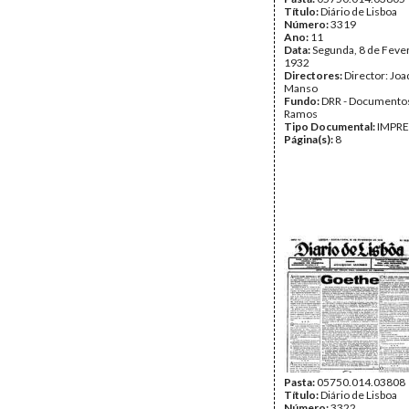
Título:
Diário de Lisboa
Número:
3319
Ano:
11
Data:
Segunda, 8 de Feve
1932
Directores:
Director: Jo
Manso
Fundo:
DRR - Documentos
Ramos
Tipo Documental:
IMPR
Página(s):
8
Pasta:
05750.014.03808
Título:
Diário de Lisboa
Número:
3322