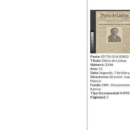
Pasta:
05750.014.03832
Título:
Diário de Lisboa
Número:
3346
Ano:
11
Data:
Segunda, 7 de Març
Directores:
Director: Jo
Manso
Fundo:
DRR - Documentos
Ramos
Tipo Documental:
IMPR
Página(s):
5