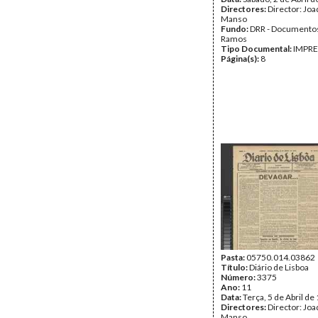
Directores:
Director: Jo
Manso
Fundo:
DRR - Documentos
Ramos
Tipo Documental:
IMPR
Página(s):
8
Pasta:
05750.014.03862
Título:
Diário de Lisboa
Número:
3375
Ano:
11
Data:
Terça, 5 de Abril de
Directores:
Director: Jo
Manso