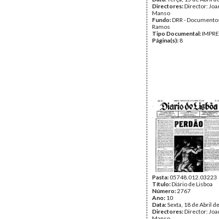
Directores:
Director: Jo
Manso
Fundo:
DRR - Documentos
Ramos
Tipo Documental:
IMPR
Página(s):
8
Pasta:
05748.012.03223
Título:
Diário de Lisboa
Número:
2767
Ano:
10
Data:
Sexta, 18 de Abril d
Directores:
Director: Jo
Manso