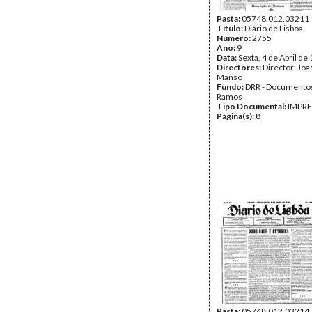
Pasta:
05748.012.03211
Título:
Diário de Lisboa
Número:
2755
Ano:
9
Data:
Sexta, 4 de Abril de
Directores:
Director: Jo
Manso
Fundo:
DRR - Documentos
Ramos
Tipo Documental:
IMPR
Página(s):
8
Pasta:
05748.012.03214