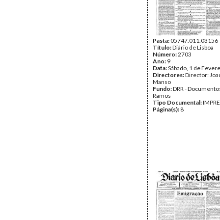
Pasta:
05747.011.03156
Título:
Diário de Lisboa
Número:
2703
Ano:
9
Data:
Sábado, 1 de Fever
Directores:
Director: Jo
Manso
Fundo:
DRR - Documentos
Ramos
Tipo Documental:
IMPR
Página(s):
8