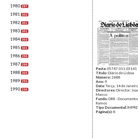
1980
297
1981
302
1982
301
1983
301
1984
303
1985
301
1986
255
1987
299
Pasta:
05747.011.03141
1988
Título:
Diário de Lisboa
303
Número:
2688
1989
Ano:
9
293
Data:
Terça, 14 de Janeir
1990
230
Directores:
Director: Jo
Manso
Fundo:
DRR - Documentos
Ramos
Tipo Documental:
IMPR
Página(s):
8