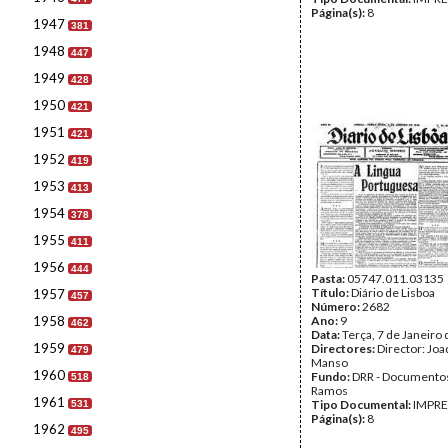
Página(s):
8
1947
381
1948
447
1949
428
1950
421
1951
421
1952
419
1953
413
1954
378
1955
411
1956
444
Pasta:
05747.011.03135
Título:
Diário de Lisboa
1957
457
Número:
2682
1958
Ano:
9
462
Data:
Terça, 7 de Janeiro
1959
Directores:
Director: Jo
479
Manso
1960
Fundo:
DRR - Documentos
518
Ramos
1961
Tipo Documental:
IMPR
531
Página(s):
8
1962
495