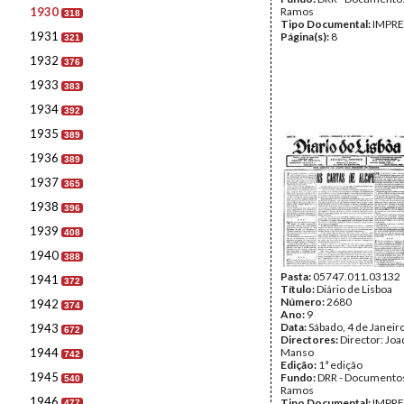
1930
Ramos
318
Tipo Documental:
IMPR
1931
Página(s):
8
321
1932
376
1933
383
1934
392
1935
389
1936
389
1937
365
1938
396
1939
408
1940
388
Pasta:
05747.011.03132
1941
372
Título:
Diário de Lisboa
Número:
2680
1942
374
Ano:
9
Data:
Sábado, 4 de Janeir
1943
672
Directores:
Director: Jo
1944
Manso
742
Edição:
1ª edição
1945
Fundo:
DRR - Documentos
540
Ramos
1946
Tipo Documental:
IMPR
477