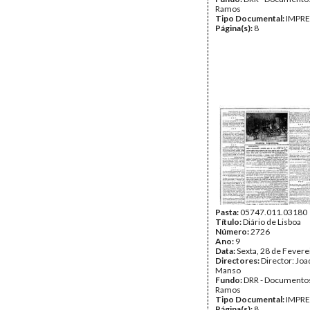
Ramos
Tipo Documental:
IMPR
Página(s):
8
Pasta:
05747.011.03180
Título:
Diário de Lisboa
Número:
2726
Ano:
9
Data:
Sexta, 28 de Fevere
Directores:
Director: Jo
Manso
Fundo:
DRR - Documentos
Ramos
Tipo Documental:
IMPR
Página(s):
8