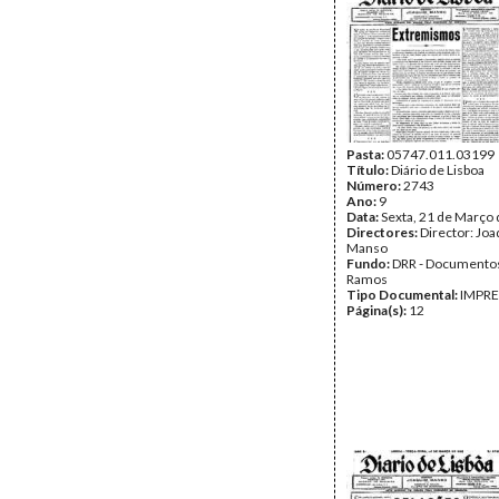
Pasta:
05747.011.03199
Título:
Diário de Lisboa
Número:
2743
Ano:
9
Data:
Sexta, 21 de Março
Directores:
Director: Jo
Manso
Fundo:
DRR - Documentos
Ramos
Tipo Documental:
IMPR
Página(s):
12