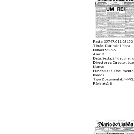
Pasta:
05747.011.03150
Título:
Diário de Lisboa
Número:
2697
Ano:
9
Data:
Sexta, 24 de Janeir
Directores:
Director: Jo
Manso
Fundo:
DRR - Documentos
Ramos
Tipo Documental:
IMPR
Página(s):
8