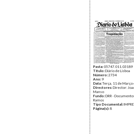
Pasta:
05747.011.03189
Título:
Diário de Lisboa
Número:
2734
Ano:
9
Data:
Terça, 11 de Março
Directores:
Director: Jo
Manso
Fundo:
DRR - Documentos
Ramos
Tipo Documental:
IMPR
Página(s):
8