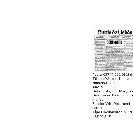
Pasta:
05747.011.03186
Título:
Diário de Lisboa
Número:
2731
Ano:
9
Data:
Sexta, 7 de Março 
Directores:
Director: Jo
Manso
Fundo:
DRR - Documentos
Ramos
Tipo Documental:
IMPR
Página(s):
8