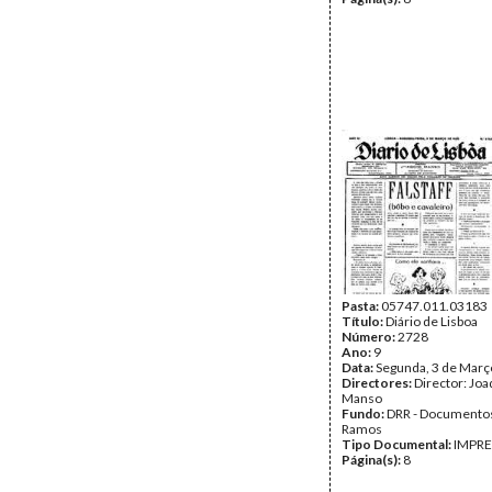
Pasta:
05747.011.03183
Título:
Diário de Lisboa
Número:
2728
Ano:
9
Data:
Segunda, 3 de Març
Directores:
Director: Jo
Manso
Fundo:
DRR - Documentos
Ramos
Tipo Documental:
IMPR
Página(s):
8