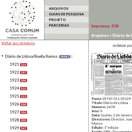
ARQUIVOS
GUIAS DE PESQUISA
PROJETO
PARCERIAS
Imprensa:
318
Arquivos
>
Diário de
Voltar aos arquivos
ordenar po
Diário de Lisboa/Ruella Ramos
30081
I
1921
224
1922
297
1923
306
1924
310
1925
313
Pasta:
05747.011.03129
Título:
Diário de Lisboa
1926
308
Número:
2678
Ano:
9
1927
304
Data:
Quinta, 2 de Janeir
Directores:
Director: Jo
1928
355
Manso
Edição:
1ª edição
1929
347
Fundo:
DRR - Documentos