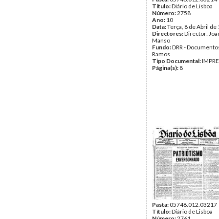
Título:
Diário de Lisboa
Número:
2758
Ano:
10
Data:
Terça, 8 de Abril de
Directores:
Director: Jo
Manso
Fundo:
DRR - Documentos
Ramos
Tipo Documental:
IMPR
Página(s):
8
Pasta:
05748.012.03217
Título:
Diário de Lisboa
Número:
2761