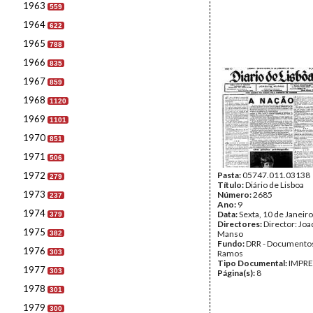
1963
559
1964
622
1965
788
1966
835
1967
859
1968
1120
1969
1101
1970
851
1971
506
1972
Pasta:
05747.011.03138
279
Título:
Diário de Lisboa
1973
Número:
2685
237
Ano:
9
1974
Data:
Sexta, 10 de Janeir
379
Directores:
Director: Jo
1975
Manso
382
Fundo:
DRR - Documentos
1976
303
Ramos
Tipo Documental:
IMPR
1977
303
Página(s):
8
1978
301
1979
300