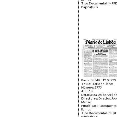
Tipo Documental:
IMPR
Página(s):
8
Pasta:
05748.012.03229
Título:
Diário de Lisboa
Número:
2773
Ano:
10
Data:
Sexta, 25 de Abril d
Directores:
Director: Jo
Manso
Fundo:
DRR - Documentos
Ramos
Tipo Documental:
IMPR
Página(s):
8