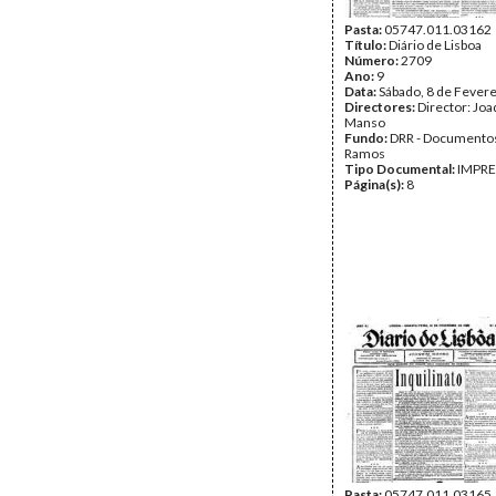
Pasta:
05747.011.03162
Título:
Diário de Lisboa
Número:
2709
Ano:
9
Data:
Sábado, 8 de Fever
Directores:
Director: Jo
Manso
Fundo:
DRR - Documentos
Ramos
Tipo Documental:
IMPR
Página(s):
8
Pasta:
05747.011.03165