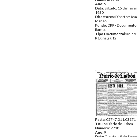
Ano:
9
Data:
Sábado, 15 de Fever
1930
Directores:
Director: Jo
Manso
Fundo:
DRR - Documentos
Ramos
Tipo Documental:
IMPR
Página(s):
12
Pasta:
05747.011.03171
Título:
Diário de Lisboa
Número:
2718
Ano:
9
Data:
Quarta, 19 de Fever