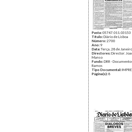
Pasta:
05747.011.03153
Título:
Diário de Lisboa
Número:
2700
Ano:
9
Data:
Terça, 28 de Janeir
Directores:
Director: Jo
Manso
Fundo:
DRR - Documentos
Ramos
Tipo Documental:
IMPR
Página(s):
8