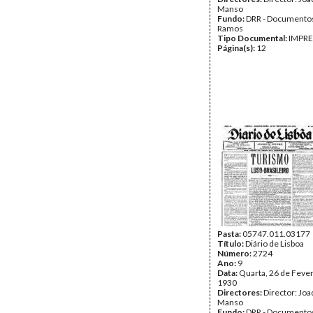
Manso
Fundo:
DRR - Documentos
Ramos
Tipo Documental:
IMPR
Página(s):
12
Pasta:
05747.011.03177
Título:
Diário de Lisboa
Número:
2724
Ano:
9
Data:
Quarta, 26 de Fever
1930
Directores:
Director: Jo
Manso
Fundo:
DRR - Documentos