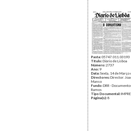
Pasta:
05747.011.03193
Título:
Diário de Lisboa
Número:
2737
Ano:
9
Data:
Sexta, 14 de Março
Directores:
Director: Jo
Manso
Fundo:
DRR - Documentos
Ramos
Tipo Documental:
IMPR
Página(s):
8