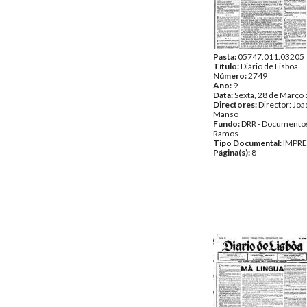
Pasta:
05747.011.03205
Título:
Diário de Lisboa
Número:
2749
Ano:
9
Data:
Sexta, 28 de Março
Directores:
Director: Jo
Manso
Fundo:
DRR - Documentos
Ramos
Tipo Documental:
IMPR
Página(s):
8