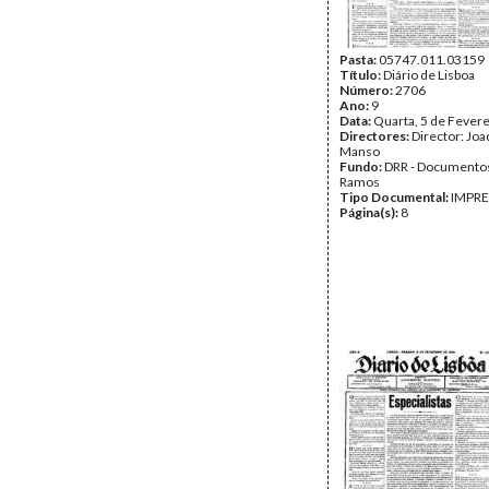
Pasta:
05747.011.03159
Título:
Diário de Lisboa
Número:
2706
Ano:
9
Data:
Quarta, 5 de Fever
Directores:
Director: Jo
Manso
Fundo:
DRR - Documentos
Ramos
Tipo Documental:
IMPR
Página(s):
8