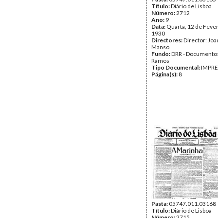
Título:
Diário de Lisboa
Número:
2712
Ano:
9
Data:
Quarta, 12 de Fever
1930
Directores:
Director: Jo
Manso
Fundo:
DRR - Documentos
Ramos
Tipo Documental:
IMPR
Página(s):
8
Pasta:
05747.011.03168
Título:
Diário de Lisboa
Número:
2715