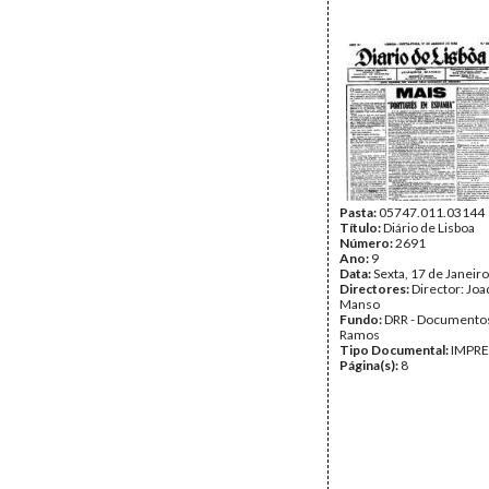
Pasta:
05747.011.03144
Título:
Diário de Lisboa
Número:
2691
Ano:
9
Data:
Sexta, 17 de Janeir
Directores:
Director: Jo
Manso
Fundo:
DRR - Documentos
Ramos
Tipo Documental:
IMPR
Página(s):
8