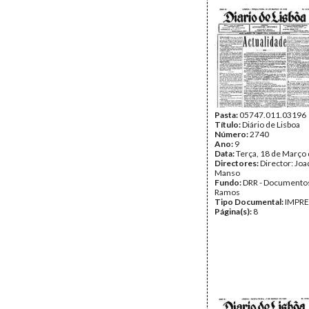
Pasta:
05747.011.03196
Título:
Diário de Lisboa
Número:
2740
Ano:
9
Data:
Terça, 18 de Março
Directores:
Director: Jo
Manso
Fundo:
DRR - Documentos
Ramos
Tipo Documental:
IMPR
Página(s):
8