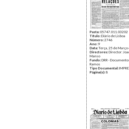
Pasta:
05747.011.03202
Título:
Diário de Lisboa
Número:
2746
Ano:
9
Data:
Terça, 25 de Março
Directores:
Director: Jo
Manso
Fundo:
DRR - Documentos
Ramos
Tipo Documental:
IMPR
Página(s):
8