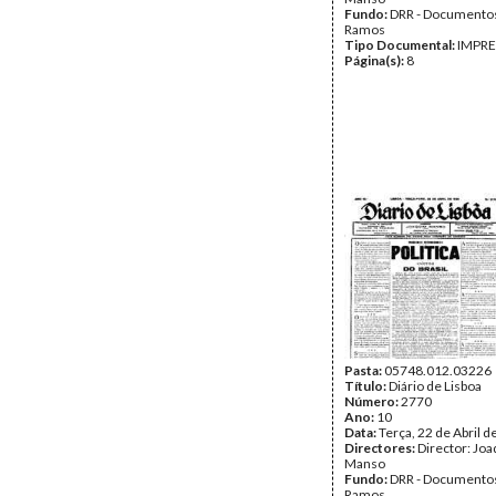
Fundo:
DRR - Documentos
Ramos
Tipo Documental:
IMPR
Página(s):
8
Pasta:
05748.012.03226
Título:
Diário de Lisboa
Número:
2770
Ano:
10
Data:
Terça, 22 de Abril 
Directores:
Director: Jo
Manso
Fundo:
DRR - Documentos
Ramos