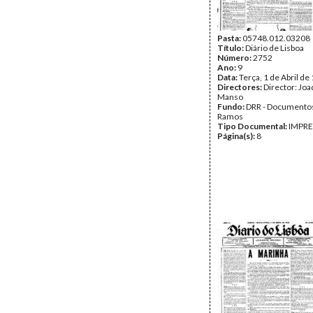
Pasta:
05748.012.03208
Título:
Diário de Lisboa
Número:
2752
Ano:
9
Data:
Terça, 1 de Abril de
Directores:
Director: Jo
Manso
Fundo:
DRR - Documentos
Ramos
Tipo Documental:
IMPR
Página(s):
8