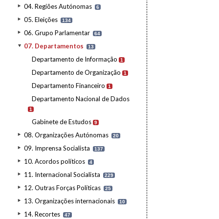
04. Regiões Autónomas
6
05. Eleições
134
06. Grupo Parlamentar
64
07. Departamentos
13
Departamento de Informação
1
Departamento de Organização
1
Departamento Financeiro
1
Departamento Nacional de Dados
1
Gabinete de Estudos
9
08. Organizações Autónomas
20
09. Imprensa Socialista
137
10. Acordos políticos
4
11. Internacional Socialista
229
12. Outras Forças Políticas
25
13. Organizações internacionais
10
14. Recortes
47