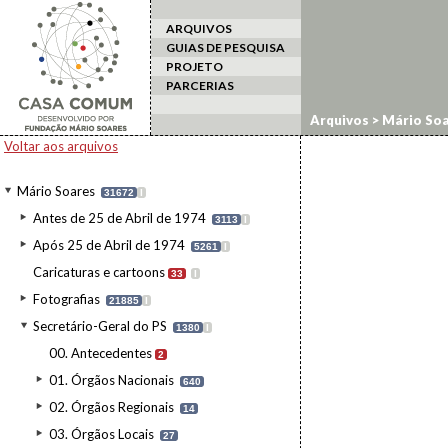
ARQUIVOS
GUIAS DE PESQUISA
PROJETO
PARCERIAS
Arquivos
>
Mário Soa
Voltar aos arquivos
Mário Soares
31672
I
Antes de 25 de Abril de 1974
3113
I
Após 25 de Abril de 1974
5261
I
Caricaturas e cartoons
33
I
Fotografias
21885
I
Secretário-Geral do PS
1380
I
00. Antecedentes
2
01. Órgãos Nacionais
640
02. Órgãos Regionais
14
03. Órgãos Locais
27