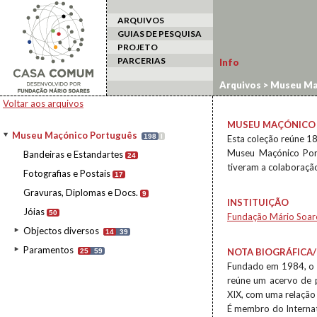
ARQUIVOS
GUIAS DE PESQUISA
PROJETO
PARCERIAS
Info
Arquivos
>
Museu Ma
Voltar aos arquivos
MUSEU MAÇÓNICO
Museu Maçónico Português
198
I
Esta coleção reúne 18
Museu Maçónico Port
Bandeiras e Estandartes
24
tiveram a colaboraçã
Fotografias e Postais
17
Gravuras, Diplomas e Docs.
9
INSTITUIÇÃO
Jóias
50
Fundação Mário Soar
Objectos diversos
14
39
Paramentos
NOTA BIOGRÁFICA/
25
59
Fundado em 1984, o 
reúne um acervo de p
XIX, com uma relação 
É membro do Internat