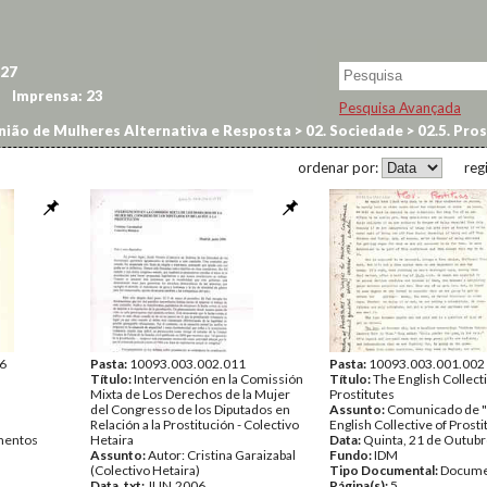
27
Imprensa:
23
Pesquisa Avançada
ião de Mulheres Alternativa e Resposta
>
02. Sociedade
>
02.5. Pro
ordenar por:
reg
6
Pasta:
10093.003.002.011
Pasta:
10093.003.001.002
Título:
Intervención en la Comissión
Título:
The English Collecti
Mixta de Los Derechos de la Mujer
Prostitutes
del Congresso de los Diputados en
Assunto:
Comunicado de 
Relación a la Prostitución - Colectivo
English Collective of Prosti
entos
Hetaira
Data:
Quinta, 21 de Outub
Assunto:
Autor: Cristina Garaizabal
Fundo:
IDM
(Colectivo Hetaira)
Tipo Documental:
Docume
Data_txt:
JUN.2006
Página(s):
5