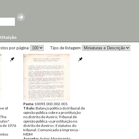
stituição
istos por página:
Tipo de listagem:
Pasta:
10093.003.002.001
ve of
Título:
Balanço político do tribunal de
opinião pública sobre a prostituição
"The
no distrito de Aveiro; Tribunal de
tutes".
opinião pública «a prostituição no
ro de 1976
distrito de Aveiro»; Estatutos do
tribunal; Comunicado à imprensa -
ntos
MDM
Assunto:
Autor: Movimento