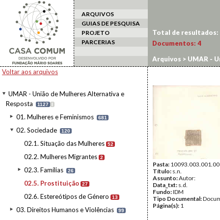
ARQUIVOS
GUIAS DE PESQUISA
Total de resultados:
PROJETO
PARCERIAS
Documentos:
4
Arquivos
>
UMAR - Un
Voltar aos arquivos
UMAR - União de Mulheres Alternativa e
Resposta
1127
I
01. Mulheres e Feminismos
681
02. Sociedade
120
02.1. Situação das Mulheres
52
02.2. Mulheres Migrantes
2
Pasta:
10093.003.001.00
02.3. Famílias
Título:
s.n.
26
Assunto:
Autor:
02.5. Prostituição
27
Data_txt:
s.d.
Fundo:
IDM
02.6. Estereótipos de Género
13
Tipo Documental:
Docum
Página(s):
1
03. Direitos Humanos e Violências
99