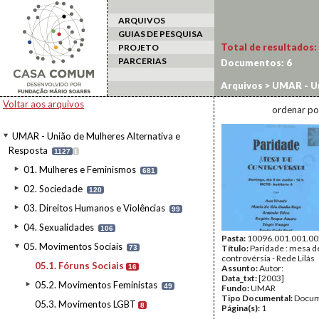
ARQUIVOS
GUIAS DE PESQUISA
Total de resultados:
PROJETO
PARCERIAS
Documentos:
6
Arquivos
>
UMAR - Un
Sociais
Voltar aos arquivos
ordenar po
UMAR - União de Mulheres Alternativa e
Resposta
1127
I
01. Mulheres e Feminismos
681
02. Sociedade
120
03. Direitos Humanos e Violências
99
04. Sexualidades
106
Pasta:
10096.001.001.00
05. Movimentos Sociais
Título:
Paridade : mesa d
73
controvérsia - Rede Lilás
05.1. Fóruns Sociais
16
Assunto:
Autor:
Data_txt:
[2003]
05.2. Movimentos Feministas
49
Fundo:
UMAR
Tipo Documental:
Docum
05.3. Movimentos LGBT
8
Página(s):
1