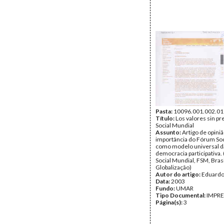
Pasta:
10096.001.002.01
Título:
Los valores sin pr
Social Mundial
Assunto:
Artigo de opiniã
importância do Fórum Soc
como modelo universal d
democracia participativa
Social Mundial, FSM, Brasi
Globalização)
Autor do artigo:
Eduardo
Data:
2003
Fundo:
UMAR
Tipo Documental:
IMPR
Página(s):
3