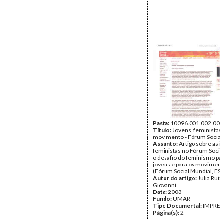
Pasta:
10096.001.002.00
Título:
Jovens, feminista
movimento - Fórum Socia
Assunto:
Artigo sobre as 
feministas no Fórum Soci
o desafio do feminismo p
jovens e para os movimen
(Fórum Social Mundial, FS
Autor do artigo:
Julia Rui
Giovanni
Data:
2003
Fundo:
UMAR
Tipo Documental:
IMPR
Página(s):
2