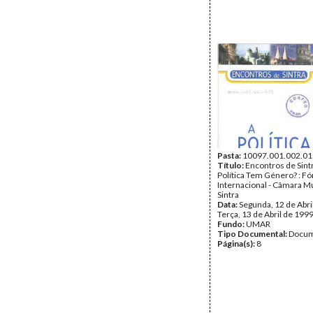
Pasta:
10097.001.002.01
Título:
Encontros de Sintr
Política Tem Género? : F
Internacional - Câmara Mu
Sintra
Data:
Segunda, 12 de Abri
Terça, 13 de Abril de 199
Fundo:
UMAR
Tipo Documental:
Docum
Página(s):
8