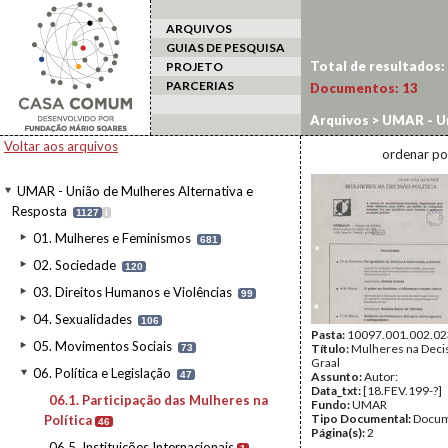
ARQUIVOS
GUIAS DE PESQUISA
Total de resultados:
PROJETO
PARCERIAS
Documentos:
13
Arquivos
>
UMAR - Un
Participação das Mul
Voltar aos arquivos
ordenar po
UMAR - União de Mulheres Alternativa e
Resposta
1127
I
01. Mulheres e Feminismos
681
02. Sociedade
120
03. Direitos Humanos e Violências
99
04. Sexualidades
106
Pasta:
10097.001.002.02
05. Movimentos Sociais
Título:
Mulheres na Decisã
73
Graal
06. Política e Legislação
47
Assunto:
Autor:
Data_txt:
[18.FEV.199-?]
06.1. Participação das Mulheres na
Fundo:
UMAR
Tipo Documental:
Docum
Política
46
Página(s):
2
06.5. Instituições Internacionais