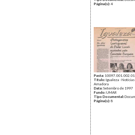
Página(s):
4
Pasta:
10097.001.002.01
Título:
Igualeza - Notícias
Amadora
Data:
Setembro de 1997
Fundo:
UMAR
Tipo Documental:
Docum
Página(s):
8