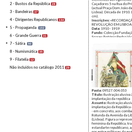
2 - Bustos da República
Caçadores 5 na Rua do Pr
28
(actual Praça Dom João d
3 - Bandeiras
Lisboa). Década de 1910. 
37
cm).
4 - Dirigentes Republicanos
Inscrições:
«RECORDAÇ
134
REVOLUÇÃO EM LISBOA
5 - Propaganda
102
Data:
1910 - 1919
Fundo:
Colecção Fundaç
6 - Grande Guerra
31
Soares/António Pedro Vi
Tipo Documental:
ARTE
7 - Sátira
90
Página(s):
2
8 - Numismática
35
9 - Filatelia
12
Não incluídos no catálogo 2011
29
Pasta:
09527.004.053
Título:
Ilustração alusiva 
implantação da república
Assunto:
Ilustração alusi
implantação da República
- em concreto, aos comba
Rotunda da Avenida da L
(Lisboa). Figura a repres
feminina da República, tr
estandarte republicano, a
por entre militares do exé