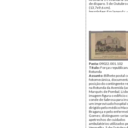
de disparo. 5 de Outubro
(13,7x9,6 cm).
Inscrições:
Em legenda: 
de 5 de Outubro 1910/Ro
Avenida - Barricada».
Data:
Quarta, 5 de Outub
Fundo:
Colecção Fundaç
Soares/António Pedro Vi
Tipo Documental:
ARTE
Página(s):
1
Pasta:
09022.001.102
Título:
Forças republican
Rotunda
Assunto:
Bilhete postal
fotomecânica, document
posição do contingente r
na Rotunda da Avenida (ac
Marquês de Pombal, Lisbo
imagem figura o edifício 
conde de Sabrosa para ins
um improvisado hospital 
dirigido pelo médico Mac
Bragança e pelo enferme
Gomes; distinguem-se 
apetrechos de cuidados
ambulatórios utilizados p
Vermelha. 5 de Outubro 