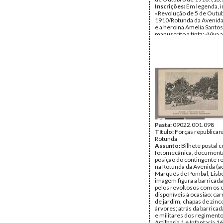
Inscrições:
Em legenda, 
«Revolução de 5 de Outu
1910/Rotunda da Avenida 
e a heroina Amelia Santos
manuscrito a tinta: «Viva 
Portuguesa»; «3/10/910»;
Coutinho» (?).
Data:
Segunda, 3 de Outu
Fundo:
Colecção Fundaç
Soares/António Pedro Vi
Tipo Documental:
ARTE
Página(s):
2
Pasta:
09022.001.098
Título:
Forças republican
Rotunda
Assunto:
Bilhete postal
fotomecânica, document
posição do contingente r
na Rotunda da Avenida (ac
Marquês de Pombal, Lisbo
imagem figura a barricada
pelos revoltosos com os 
disponíveis à ocasião: car
de jardim, chapas de zinc
árvores; atrás da barricad
e militares dos regiment
Artilharia 1 e Infantaria 