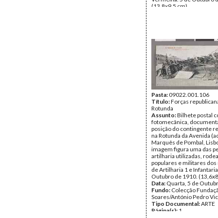
(13,8x9,5 cm).
Inscrições:
«Revolução d
Outubro 1910/Rotunda da
Quartel improvisado e am
cruz vermelha»
Data:
Quarta, 5 de Outub
Fundo:
Colecção Fundaç
Soares/António Pedro Vi
Tipo Documental:
ARTE
Página(s):
1
Pasta:
09022.001.106
Título:
Forças republican
Rotunda
Assunto:
Bilhete postal
fotomecânica, document
posição do contingente r
na Rotunda da Avenida (ac
Marquês de Pombal, Lisbo
imagem figura uma das p
artilharia utilizadas, rode
populares e militares do
de Artilharia 1 e Infantaria
Outubro de 1910. (13,6x8
Data:
Quarta, 5 de Outub
Fundo:
Colecção Fundaç
Soares/António Pedro Vi
Tipo Documental:
ARTE
Página(s):
1