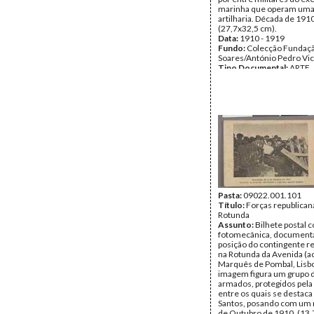
marinha que operam uma
artilharia. Década de 1910
(27,7x32,5 cm).
Data:
1910 - 1919
Fundo:
Colecção Fundaç
Soares/António Pedro Vi
Tipo Documental:
ARTE
Página(s):
1
Pasta:
09022.001.101
Título:
Forças republican
Rotunda
Assunto:
Bilhete postal
fotomecânica, document
posição do contingente r
na Rotunda da Avenida (ac
Marquês de Pombal, Lisbo
imagem figura um grupo d
armados, protegidos pela 
entre os quais se destaca
Santos, posando com um r
de Outubro de 1910. (13,