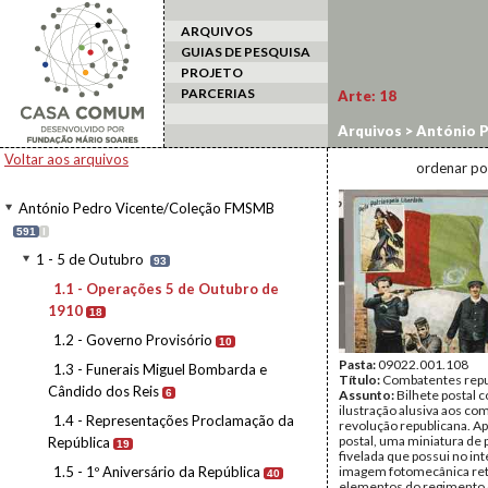
ARQUIVOS
GUIAS DE PESQUISA
PROJETO
PARCERIAS
Arte:
18
Arquivos
>
António 
1910
Voltar aos arquivos
ordenar po
António Pedro Vicente/Coleção FMSMB
591
I
1 - 5 de Outubro
93
1.1 - Operações 5 de Outubro de
1910
18
1.2 - Governo Provisório
10
Pasta:
09022.001.108
1.3 - Funerais Miguel Bombarda e
Título:
Combatentes repu
Cândido dos Reis
6
Assunto:
Bilhete postal 
ilustração alusiva aos co
1.4 - Representações Proclamação da
revolução republicana. A
postal, uma miniatura de 
República
19
fivelada que possui no in
1.5 - 1º Aniversário da República
imagem fotomecânica re
40
elementos do regimento