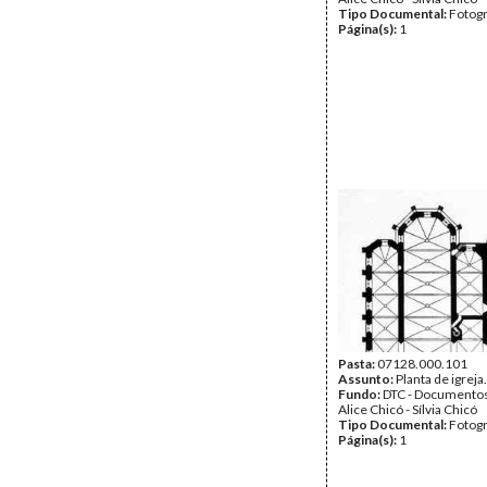
Tipo Documental:
Fotogr
Página(s):
1
Pasta:
07128.000.101
Assunto:
Planta de igreja
Fundo:
DTC - Documentos
Alice Chicó - Sílvia Chicó
Tipo Documental:
Fotogr
Página(s):
1