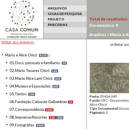
ARQUIVOS
GUIAS DE PESQUISA
Total de resultados:
PROJETO
PARCERIAS
Documentos:
8
Arquivos
>
Mário e Al
Voltar aos arquivos
ordenar po
Mário e Alice Chicó
8139
I
01.Docs. pessoais e familiares
10
02.Mário Tavares Chicó
146
03.Maria Alice Lami Chicó
666
04.Museus e Exposições
245
05.Textos
146
Pasta:
05436.043
Fundo:
DTC - Documentos
06.Fundação Calouste Gulbenkian
12
Alice Chicó
Tipo Documental:
Docum
07.Correspondência
1066
Página(s):
2
08.Imprensa/Recortes
106
390
09.Fotografias
5408