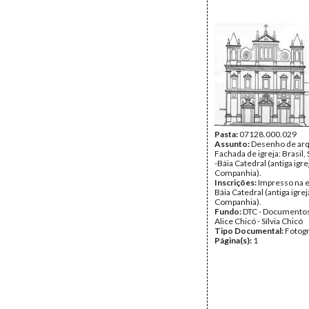
Pasta:
07128.000.029
Assunto:
Desenho de arq
Fachada de igreja: Brasil,
-Báia Catedral (antiga igre
Companhia).
Inscrições:
Impresso na e
Báia Catedral (antiga igrej
Companhia).
Fundo:
DTC - Documentos
Alice Chicó - Sílvia Chicó
Tipo Documental:
Fotogr
Página(s):
1