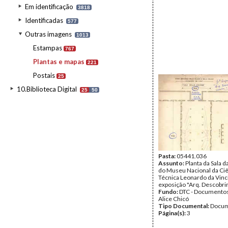
Em identificação
3818
Identificadas
577
Outras imagens
1013
Estampas
767
Plantas e mapas
221
Postais
25
10.Biblioteca Digital
25
50
Pasta:
05441.036
Assunto:
Planta da Sala 
do Museu Nacional da Ciê
Técnica Leonardo da Vinci
exposição "Arq. Descobri
Fundo:
DTC - Documentos
Alice Chicó
Tipo Documental:
Docum
Página(s):
3