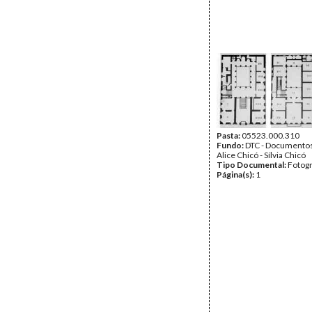
Pasta:
05523.000.310
Fundo:
DTC - Documentos
Alice Chicó - Sílvia Chicó
Tipo Documental:
Fotogr
Página(s):
1