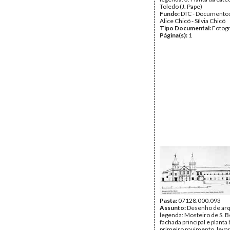
Toledo (J. Pape)
Fundo:
DTC - Documentos
Alice Chicó - Sílvia Chicó
Tipo Documental:
Fotogr
Página(s):
1
Pasta:
07128.000.093
Assunto:
Desenho de arq
legenda: Mosteiro de S. B
fachada principal e planta 
primeiro pavimento, leva