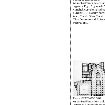
Assunto:
Planta de arqui
legenda: Fig. 10 Igreja d
Funchal, corte longitudina
Fundo:
DTC - Documentos
Alice Chicó - Sílvia Chicó
Tipo Documental:
Fotogr
Página(s):
1
Pasta:
07128.000.090
Assunto:
Planta de arqui
legenda: 3. Planta da cate