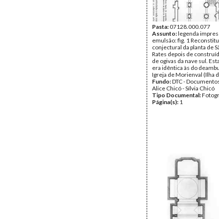
Pasta:
07128.000.077
Assunto:
legenda impres
emulsão: fig. 1 Reconstit
conjectural da planta de 
Rates depois de construí
de ogivas da nave sul. Es
era idêntica às do deambu
Igreja de Morienval (Ilha 
Fundo:
DTC - Documentos
Alice Chicó - Sílvia Chicó
Tipo Documental:
Fotogr
Página(s):
1