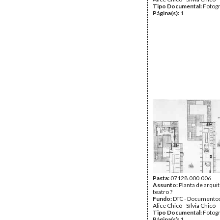
Tipo Documental:
Fotogr
Página(s):
1
Pasta:
07128.000.006
Assunto:
Planta de arqui
teatro ?
Fundo:
DTC - Documentos
Alice Chicó - Sílvia Chicó
Tipo Documental:
Fotogr
Página(s):
1