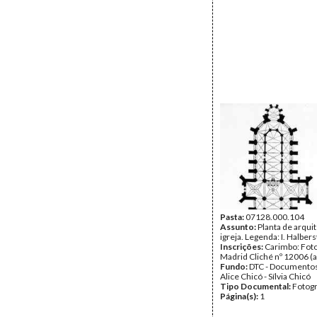
Pasta:
07128.000.104
Assunto:
Planta de arqui
igreja. Legenda: I. Halber
Inscrições:
Carimbo: Fot
Madrid Cliché nº 12006 (a 
Fundo:
DTC - Documentos
Alice Chicó - Sílvia Chicó
Tipo Documental:
Fotogr
Página(s):
1