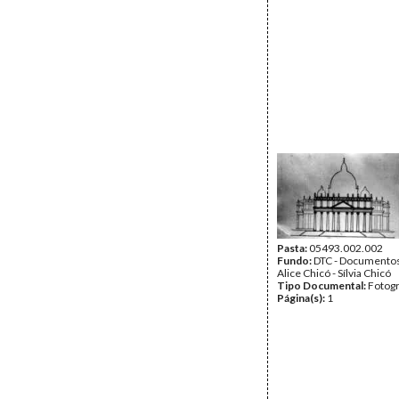
Pasta:
05493.002.002
Fundo:
DTC - Documentos
Alice Chicó - Sílvia Chicó
Tipo Documental:
Fotogr
Página(s):
1