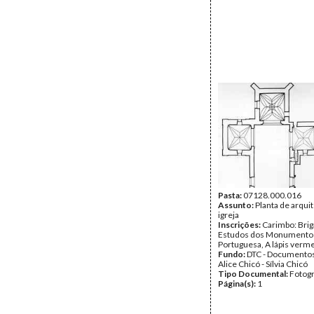
Pasta:
07128.000.016
Assunto:
Planta de arqui
igreja
Inscrições:
Carimbo: Brig
Estudos dos Monumentos
Portuguesa, A lápis verme
Fundo:
DTC - Documentos
Alice Chicó - Sílvia Chicó
Tipo Documental:
Fotogr
Página(s):
1