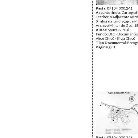
Pasta:
07104.000.241
Assunto:
Índia. Cartograf
Território Adjacente ao f
Simbor na juridisçãp de Pr
Archivo Militar de Goa, 1
Autor:
Souza & Paul
Fundo:
DTC - Documentos
Alice Chicó - Sílvia Chicó
Tipo Documental:
Fotogr
Página(s):
1
Pasta:
07104.000.246