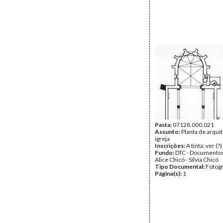
Pasta:
07128.000.021
Assunto:
Planta de arqui
igreja
Inscrições:
A tinta: ver (?
Fundo:
DTC - Documentos
Alice Chicó - Sílvia Chicó
Tipo Documental:
Fotogr
Página(s):
1