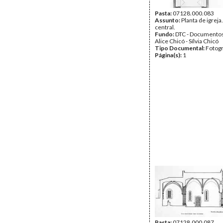
Pasta:
07128.000.083
Assunto:
Planta de igreja
central.
Fundo:
DTC - Documentos
Alice Chicó - Sílvia Chicó
Tipo Documental:
Fotogr
Página(s):
1
Pasta:
07128.000.087