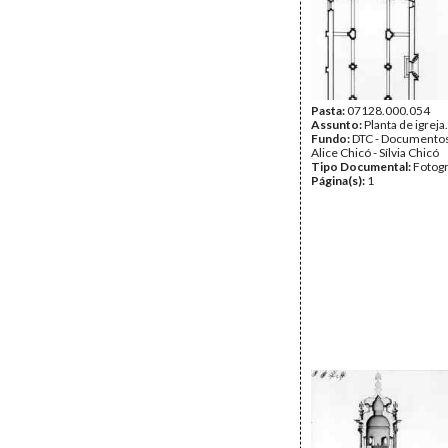
Pasta:
07128.000.054
Assunto:
Planta de igreja.
Fundo:
DTC - Documentos
Alice Chicó - Sílvia Chicó
Tipo Documental:
Fotogr
Página(s):
1