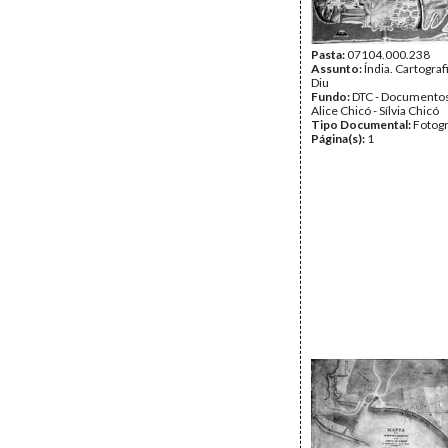
Pasta:
07104.000.238
Assunto:
Índia. Cartograf
Diu
Fundo:
DTC - Documentos
Alice Chicó - Sílvia Chicó
Tipo Documental:
Fotogr
Página(s):
1