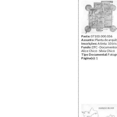
Pasta:
07103.000.036
Assunto:
Planta de arqui
Inscrições:
A tinta: 10 (ri
Fundo:
DTC - Documentos
Alice Chicó - Sílvia Chicó
Tipo Documental:
Fotogr
Página(s):
1