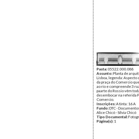
Pasta:
05522.000.088
Assunto:
Planta de arqui
Lisboa, legenda: Aspecto 
da praça do Comercio que
ao rio e compreende 3 ru
paarte do Rossio vêm tod
desembocar na referida 
Comercio.
Inscrições:
A tinta: 16 A
Fundo:
DTC - Documentos
Alice Chicó - Sílvia Chicó
Tipo Documental:
Fotogr
Página(s):
1