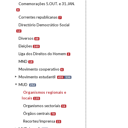
Comemorações 5.OUT. e 31.JAN.
8
Correntes republicanas
7
Directório Democrático-Social
12
Diversos
48
Eleições
240
Liga dos Direitos do Homem
2
MND
18
Movimento cooperativo
6
Movimento estudantil
459
536
MUD
252
Organismos regionais e
locais
135
Organismos sectoriais
16
Órgãos centrais
78
Recortes/Imprensa
23