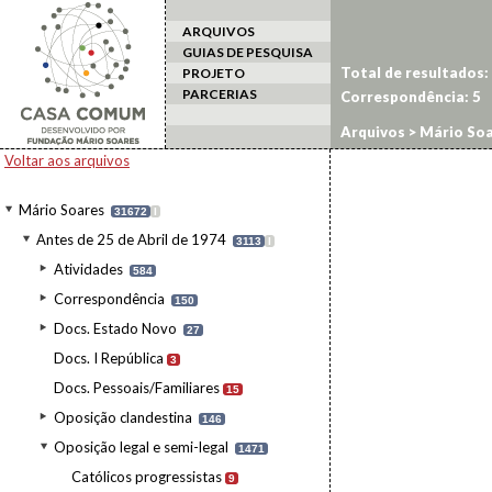
ARQUIVOS
GUIAS DE PESQUISA
Total de resultados:
PROJETO
PARCERIAS
Correspondência:
5
Arquivos
>
Mário Soa
Organismos regionais
Voltar aos arquivos
Mário Soares
31672
I
Antes de 25 de Abril de 1974
3113
I
Atividades
584
Correspondência
150
Docs. Estado Novo
27
Docs. I República
3
Docs. Pessoais/Familiares
15
Oposição clandestina
146
Oposição legal e semi-legal
1471
Católicos progressistas
9