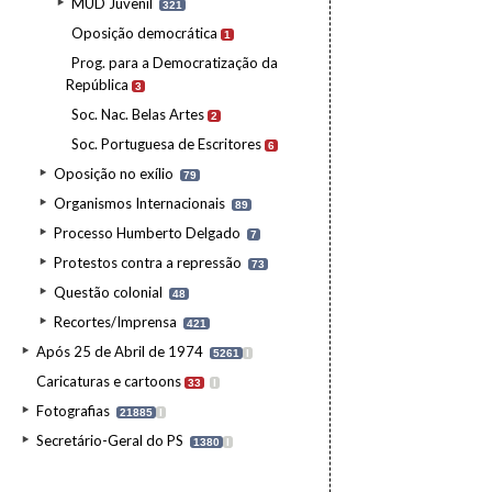
MUD Juvenil
321
Oposição democrática
1
Prog. para a Democratização da
República
3
Soc. Nac. Belas Artes
2
Soc. Portuguesa de Escritores
6
Oposição no exílio
79
Organismos Internacionais
89
Processo Humberto Delgado
7
Protestos contra a repressão
73
Questão colonial
48
Recortes/Imprensa
421
Após 25 de Abril de 1974
5261
I
Caricaturas e cartoons
33
I
Fotografias
21885
I
Secretário-Geral do PS
1380
I