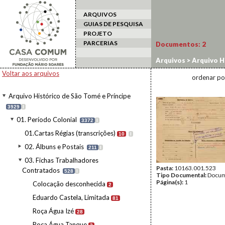
ARQUIVOS
GUIAS DE PESQUISA
PROJETO
PARCERIAS
Documentos:
2
Arquivos
>
Arquivo H
Contratados
>
Roça 
Voltar aos arquivos
ordenar po
Arquivo Histórico de São Tomé e Príncipe
3929
I
01. Período Colonial
3372
I
01.Cartas Régias (transcrições)
10
I
02. Álbuns e Postais
211
I
03. Fichas Trabalhadores
Pasta:
10163.001.523
Contratados
528
I
Tipo Documental:
Docum
Página(s):
1
Colocação desconhecida
2
Eduardo Castela, Limitada
81
Roça Água Izé
28
Roça Água Tanque