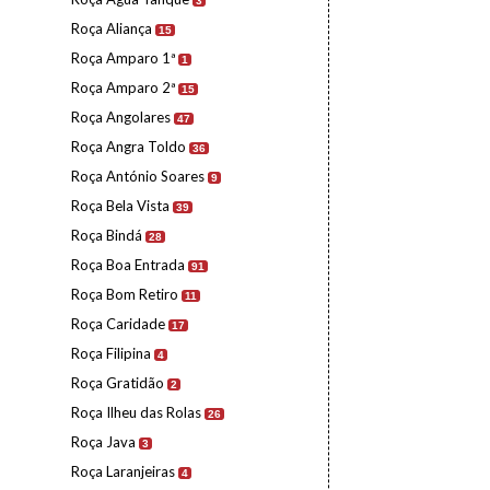
3
Roça Aliança
15
Roça Amparo 1ª
1
Roça Amparo 2ª
15
Roça Angolares
47
Roça Angra Toldo
36
Roça António Soares
9
Roça Bela Vista
39
Roça Bindá
28
Roça Boa Entrada
91
Roça Bom Retiro
11
Roça Caridade
17
Roça Filipina
4
Roça Gratidão
2
Roça Ilheu das Rolas
26
Roça Java
3
Roça Laranjeiras
4