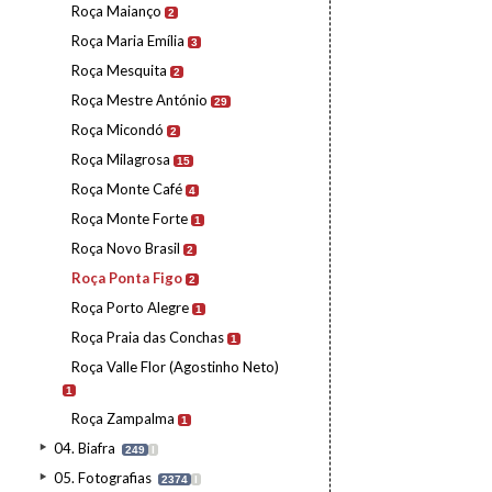
Roça Maianço
2
Roça Maria Emília
3
Roça Mesquita
2
Roça Mestre António
29
Roça Micondó
2
Roça Milagrosa
15
Roça Monte Café
4
Roça Monte Forte
1
Roça Novo Brasil
2
Roça Ponta Figo
2
Roça Porto Alegre
1
Roça Praia das Conchas
1
Roça Valle Flor (Agostinho Neto)
1
Roça Zampalma
1
04. Biafra
249
I
05. Fotografias
2374
I