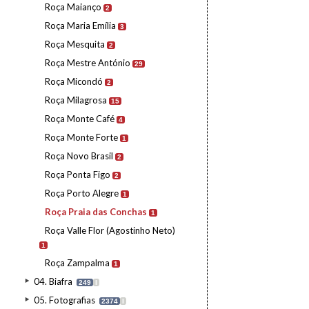
Roça Maianço
2
Roça Maria Emília
3
Roça Mesquita
2
Roça Mestre António
29
Roça Micondó
2
Roça Milagrosa
15
Roça Monte Café
4
Roça Monte Forte
1
Roça Novo Brasil
2
Roça Ponta Figo
2
Roça Porto Alegre
1
Roça Praia das Conchas
1
Roça Valle Flor (Agostinho Neto)
1
Roça Zampalma
1
04. Biafra
249
I
05. Fotografias
2374
I