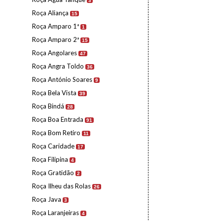
3
Roça Aliança
15
Roça Amparo 1ª
1
Roça Amparo 2ª
15
Roça Angolares
47
Roça Angra Toldo
36
Roça António Soares
9
Roça Bela Vista
39
Roça Bindá
28
Roça Boa Entrada
91
Roça Bom Retiro
11
Roça Caridade
17
Roça Filipina
4
Roça Gratidão
2
Roça Ilheu das Rolas
26
Roça Java
3
Roça Laranjeiras
4