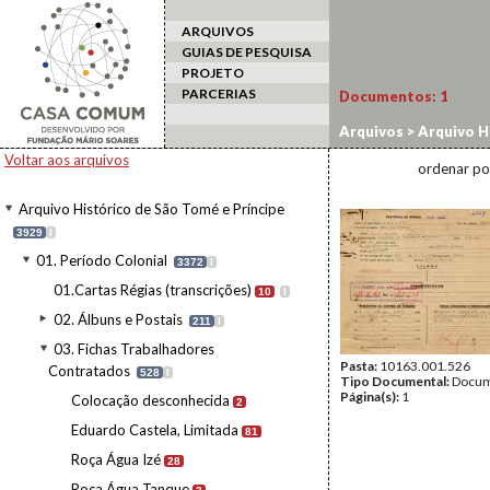
ARQUIVOS
GUIAS DE PESQUISA
PROJETO
PARCERIAS
Documentos:
1
Arquivos
>
Arquivo H
Contratados
>
Roça 
Voltar aos arquivos
ordenar po
Arquivo Histórico de São Tomé e Príncipe
3929
I
01. Período Colonial
3372
I
01.Cartas Régias (transcrições)
10
I
02. Álbuns e Postais
211
I
03. Fichas Trabalhadores
Pasta:
10163.001.526
Contratados
528
I
Tipo Documental:
Docum
Página(s):
1
Colocação desconhecida
2
Eduardo Castela, Limitada
81
Roça Água Izé
28
Roça Água Tanque