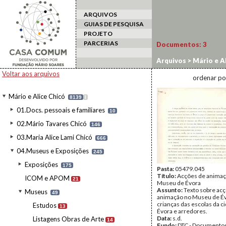
ARQUIVOS
GUIAS DE PESQUISA
PROJETO
PARCERIAS
Documentos:
3
Arquivos
>
Mário e Al
Voltar aos arquivos
ordenar po
Mário e Alice Chicó
8139
I
01.Docs. pessoais e familiares
10
02.Mário Tavares Chicó
146
03.Maria Alice Lami Chicó
666
04.Museus e Exposições
245
Exposições
175
Pasta:
05479.045
Título:
Acções de animaç
ICOM e APOM
21
Museu de Évora
Assunto:
Texto sobre ac
Museus
49
animação no Museu de Év
crianças das escolas da c
Estudos
13
Évora e arredores.
Data:
s.d.
Listagens Obras de Arte
14
Fundo:
DTC - Documentos