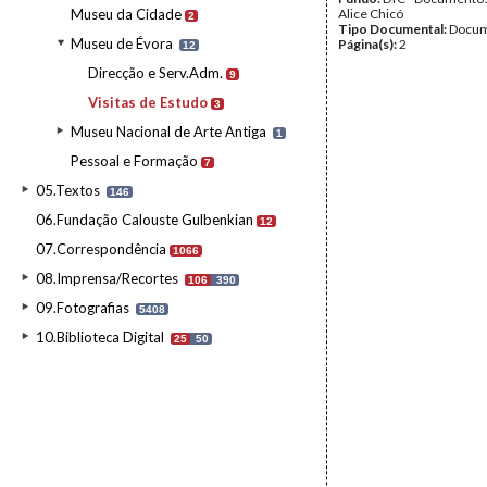
Museu da Cidade
Alice Chicó
2
Tipo Documental:
Docum
Museu de Évora
Página(s):
2
12
Direcção e Serv.Adm.
9
Visitas de Estudo
3
Museu Nacional de Arte Antiga
1
Pessoal e Formação
7
05.Textos
146
06.Fundação Calouste Gulbenkian
12
07.Correspondência
1066
08.Imprensa/Recortes
106
390
09.Fotografias
5408
10.Biblioteca Digital
25
50