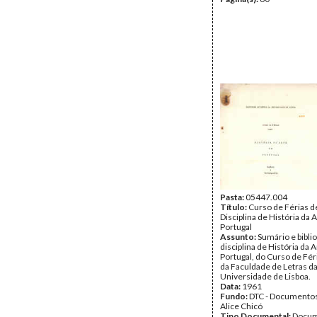
Pasta:
05447.004
Título:
Curso de Férias d
Disciplina de História da 
Portugal
Assunto:
Sumário e biblio
disciplina de História da 
Portugal, do Curso de Fér
da Faculdade de Letras d
Universidade de Lisboa.
Data:
1961
Fundo:
DTC - Documentos
Alice Chicó
Tipo Documental:
Docum