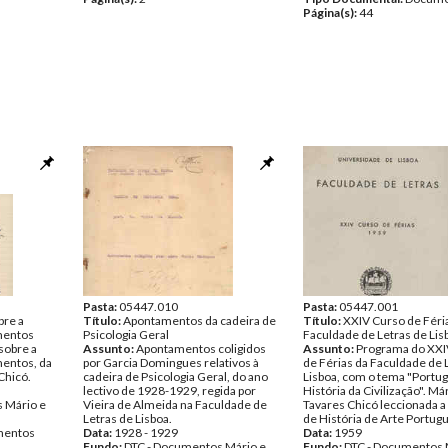
Página(s):
44
Pasta:
05447.010
Pasta:
05447.001
re a
Título:
Apontamentos da cadeira de
Título:
XXIV Curso de Féri
mentos
Psicologia Geral
Faculdade de Letras de Lis
sobre a
Assunto:
Apontamentos coligidos
Assunto:
Programa do XXI
mentos, da
por Garcia Domingues relativos à
de Férias da Faculdade de 
Chicó.
cadeira de Psicologia Geral, do ano
Lisboa, com o tema "Portug
lectivo de 1928-1929, regida por
História da Civilização". Má
 Mário e
Vieira de Almeida na Faculdade de
Tavares Chicó leccionada a
Letras de Lisboa.
de História de Arte Portug
entos
Data:
1928 - 1929
Data:
1959
Fundo:
DTC - Documentos Mário e
Fundo:
DTC - Documentos 