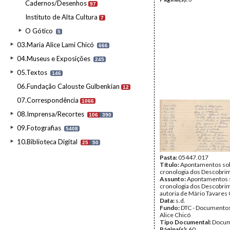
Cadernos/Desenhos
97
Instituto de Alta Cultura
7
O Gótico
5
03.Maria Alice Lami Chicó
666
04.Museus e Exposições
245
05.Textos
146
06.Fundação Calouste Gulbenkian
12
07.Correspondência
1066
08.Imprensa/Recortes
106
390
09.Fotografias
5408
10.Biblioteca Digital
25
50
Pasta:
05447.017
Título:
Apontamentos sob
cronologia dos Descobri
Assunto:
Apontamentos 
cronologia dos Descobri
autoria de Mário Tavares 
Data:
s.d.
Fundo:
DTC - Documentos
Alice Chicó
Tipo Documental:
Docum
Página(s):
60