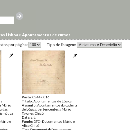
ras Lisboa
>
Apontamentos de cursos
istos por página:
Tipo de listagem:
Pasta:
05447.016
as
Título:
Apontamentos de Lógica
e Mário
Assunto:
Apontamentos da cadeira
ia das
de Lógica, pertencentes a Mário
ismática
Tavares Chicó.
Data:
s.d.
Mário e
Fundo:
DTC - Documentos Mário e
Alice Chicó
ntos
Tipo Documental:
Documentos