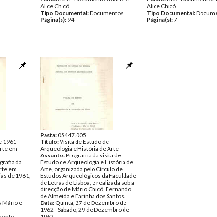
Alice Chicó
Alice Chicó
Tipo Documental:
Documentos
Tipo Documental:
Docume
Página(s):
94
Página(s):
7
Pasta:
05447.005
e 1961 -
Título:
Visita de Estudo de
Arte em
Arqueologia e História de Arte
Assunto:
Programa da visita de
grafia da
Estudo de Arqueologia e História de
Arte em
Arte, organizada pelo Círculo de
ias de 1961,
Estudos Arqueológicos da Faculdade
a
de Letras de Lisboa, e realizada sob a
direcção de Mário Chicó, Fernando
de Almeida e Farinha dos Santos.
 Mário e
Data:
Quinta, 27 de Dezembro de
1962 - Sábado, 29 de Dezembro de
entos
1962