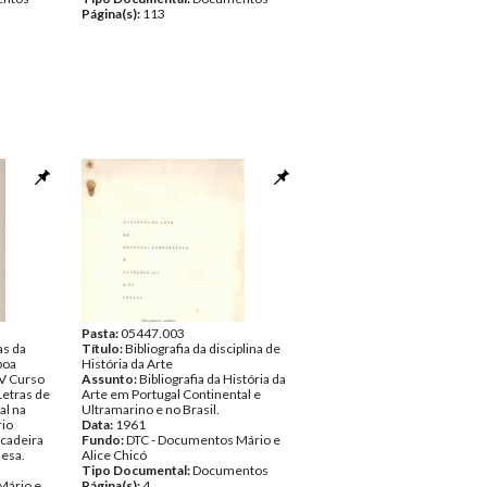
Página(s):
113
Pasta:
05447.003
as da
Título:
Bibliografia da disciplina de
boa
História da Arte
V Curso
Assunto:
Bibliografia da História da
Letras de
Arte em Portugal Continental e
al na
Ultramarino e no Brasil.
rio
Data:
1961
 cadeira
Fundo:
DTC - Documentos Mário e
uesa.
Alice Chicó
Tipo Documental:
Documentos
Mário e
Página(s):
4