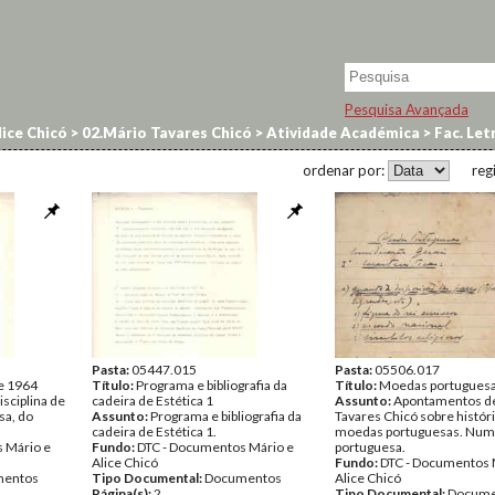
Pesquisa Avançada
ice Chicó
>
02.Mário Tavares Chicó
>
Atividade Académica
>
Fac. Let
ordenar por:
reg
Pasta:
05447.015
Pasta:
05506.017
e 1964
Título:
Programa e bibliografia da
Título:
Moedas portugues
isciplina de
cadeira de Estética 1
Assunto:
Apontamentos d
sa, do
Assunto:
Programa e bibliografia da
Tavares Chicó sobre histór
cadeira de Estética 1.
moedas portuguesas. Num
 Mário e
Fundo:
DTC - Documentos Mário e
portuguesa.
Alice Chicó
Fundo:
DTC - Documentos 
entos
Tipo Documental:
Documentos
Alice Chicó
Página(s):
2
Tipo Documental:
Docume