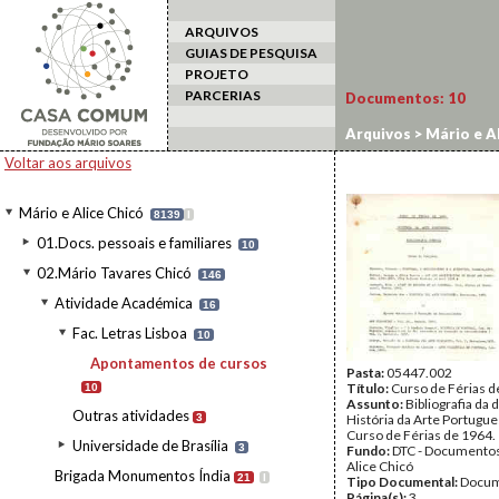
ARQUIVOS
GUIAS DE PESQUISA
PROJETO
PARCERIAS
Documentos:
10
Arquivos
>
Mário e Al
Voltar aos arquivos
Mário e Alice Chicó
8139
I
01.Docs. pessoais e familiares
10
02.Mário Tavares Chicó
146
Atividade Académica
16
Fac. Letras Lisboa
10
Apontamentos de cursos
Pasta:
05447.002
Título:
Curso de Férias d
10
Assunto:
Bibliografia da d
Outras atividades
3
História da Arte Portugue
Curso de Férias de 1964.
Universidade de Brasília
3
Fundo:
DTC - Documentos
Alice Chicó
Brigada Monumentos Índia
21
I
Tipo Documental:
Docum
Página(s):
3