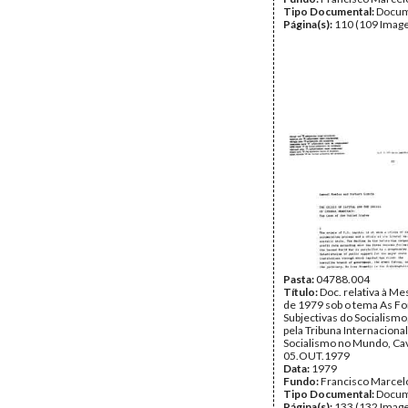
Tipo Documental:
Docum
Página(s):
110 (109 Image
Pasta:
04788.004
Título:
Doc. relativa à M
de 1979 sob o tema As Fo
Subjectivas do Socialismo
pela Tribuna Internacional
Socialismo no Mundo, Cav
05.OUT.1979
Data:
1979
Fundo:
Francisco Marcel
Tipo Documental:
Docum
Página(s):
133 (132 Image