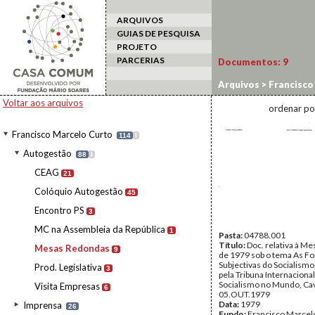
ARQUIVOS
GUIAS DE PESQUISA
PROJETO
PARCERIAS
Documentos:
9
Arquivos
>
Francisco
Voltar aos arquivos
ordenar po
Francisco Marcelo Curto
114
I
Autogestão
88
I
CEAG
21
Colóquio Autogestão
45
Encontro PS
3
MC na Assembleia da República
1
Pasta:
04788.001
Título:
Doc. relativa à M
Mesas Redondas
9
de 1979 sob o tema As Fo
Subjectivas do Socialismo
Prod. Legislativa
3
pela Tribuna Internacional
Socialismo no Mundo, Cav
Visita Empresas
6
05.OUT.1979
Data:
1979
Imprensa
26
Fundo:
Francisco Marcel