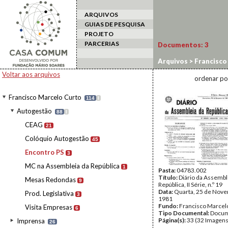
ARQUIVOS
GUIAS DE PESQUISA
PROJETO
PARCERIAS
Documentos:
3
Arquivos
>
Francisco
Voltar aos arquivos
ordenar po
Francisco Marcelo Curto
114
I
Autogestão
88
I
CEAG
21
Colóquio Autogestão
45
Encontro PS
3
MC na Assembleia da República
1
Pasta:
04783.002
Título:
Diário da Assembl
Mesas Redondas
9
República, II Série, n.º 19
Data:
Quarta, 25 de Nov
Prod. Legislativa
3
1981
Fundo:
Francisco Marcel
Visita Empresas
6
Tipo Documental:
Docum
Página(s):
33 (32 Imagens
Imprensa
26