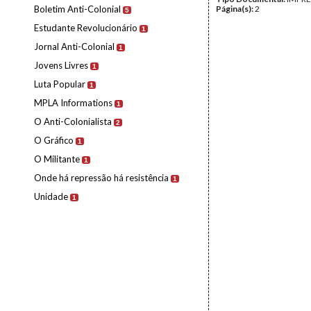
Boletim Anti-Colonial
Página(s):
2
5
Estudante Revolucionário
1
Jornal Anti-Colonial
1
Jovens Livres
1
Luta Popular
1
MPLA Informations
1
O Anti-Colonialista
2
O Gráfico
1
O Militante
1
Onde há repressão há resistência
1
Unidade
1