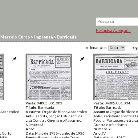
Pesquisa Avançada
 Marcelo Curto
>
Imprensa
>
Barricada
ordenar por:
reg
Pasta:
04805.001.003
Pasta:
04805.001.004
Título:
Barricada
Título:
Barricada
o Académico
Assunto:
Órgão do Bloco Académico
Assunto:
Órgão do Bloco 
Anti-Fascista, Secção Estudantil da
Anti-Fascista/Aderente à F
Liga Contra a Guerra e o Fascismo.
Popular Portuguesa e à Liga
Número:
3
Guerra e o fascismo.
Ano:
I
Número:
6
o Curto
Data:
Maio de 1936 - Junho de 1936
Ano:
IV
ENSA
Fundo:
Francisco Marcelo Curto
Data:
Abril de 1937