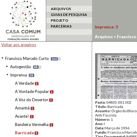
ARQUIVOS
GUIAS DE PESQUISA
PROJETO
PARCERIAS
Imprensa:
3
Arquivos
>
Francisco
Voltar aos arquivos
Francisco Marcelo Curto
114
I
Autogestão
88
I
Imprensa
26
A Verdade
2
A Vontade Popular
1
A Voz do Desertor
1
Pasta:
04805.001.002
Título:
Barricada
Amanhã
1
Assunto:
Órgão do Bloc
Anti-Fascista
Avante!
1
Número:
1
Ano:
I
Bandeira Vermelha
1
Data:
Março de 1936
Fundo:
Francisco Marcel
Barricada
3
Tipo Documental:
IMPR