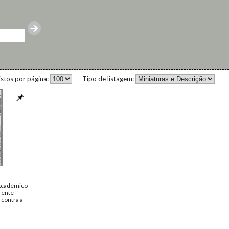
istos por página:
Tipo de listagem:
Académico
rente
 contra a