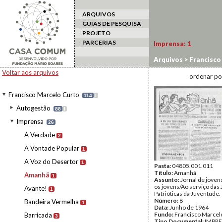
ARQUIVOS
GUIAS DE PESQUISA
PROJETO
PARCERIAS
Imprensa:
1
Arquivos
>
Francisco
Voltar aos arquivos
ordenar po
Francisco Marcelo Curto
114
I
Autogestão
88
I
Imprensa
26
A Verdade
2
A Vontade Popular
1
A Voz do Desertor
1
Pasta:
04805.001.011
Título:
Amanhã
Amanhã
1
Assunto:
Jornal de joven
os jovens/Ao serviço das 
Avante!
1
Patrióticas da Juventude.
Número:
8
Bandeira Vermelha
1
Data:
Junho de 1964
Fundo:
Francisco Marcel
Barricada
3
Tipo Documental:
IMPR