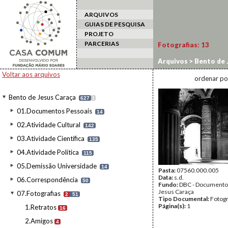
ARQUIVOS
GUIAS DE PESQUISA
PROJETO
PARCERIAS
Fotografias:
13
Arquivos
>
Bento de 
Voltar aos arquivos
ordenar po
Bento de Jesus Caraça
627
I
01.Documentos Pessoais
14
02.Atividade Cultural
142
03.Atividade Científica
135
04.Atividade Política
115
05.Demissão Universidade
14
Pasta:
07560.000.005
Data:
s.d.
06.Correspondência
50
Fundo:
DBC - Documento
Jesus Caraça
07.Fotografias
2
51
Tipo Documental:
Fotogr
Página(s):
1
1.Retratos
16
2.Amigos
4