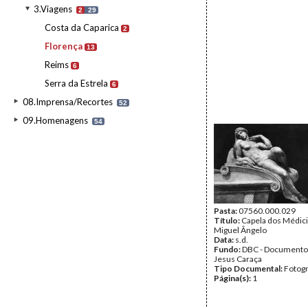
3.Viagens
2
29
Costa da Caparica
2
Florença
13
Reims
6
Serra da Estrela
6
08.Imprensa/Recortes
52
09.Homenagens
54
Pasta:
07560.000.029
Título:
Capela dos Médici
Miguel Ângelo
Data:
s.d.
Fundo:
DBC - Documento
Jesus Caraça
Tipo Documental:
Fotogr
Página(s):
1