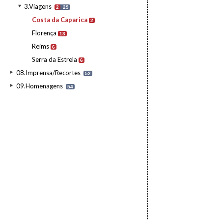
3.Viagens
2
29
Costa da Caparica
2
Florença
13
Reims
6
Serra da Estrela
6
08.Imprensa/Recortes
52
09.Homenagens
54