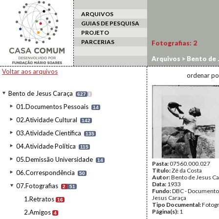
ARQUIVOS
GUIAS DE PESQUISA
PROJETO
PARCERIAS
Fotografias:
2
Arquivos
>
Bento de 
Voltar aos arquivos
ordenar po
Bento de Jesus Caraça
627
I
01.Documentos Pessoais
14
02.Atividade Cultural
142
03.Atividade Científica
135
04.Atividade Política
115
05.Demissão Universidade
14
Pasta:
07560.000.027
Título:
Zé da Costa
06.Correspondência
50
Autor:
Bento de Jesus Ca
Data:
1933
07.Fotografias
2
51
Fundo:
DBC - Documento
Jesus Caraça
1.Retratos
16
Tipo Documental:
Fotogr
Página(s):
1
2.Amigos
4