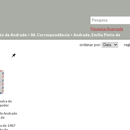
Pesquisa Avançada
to de Andrade
>
06. Correspondência
>
Andrade, Emília Pinto de
ordenar por:
reg
(bolsa de
 poder
 de Andrade
 de
ro de 1987
to de