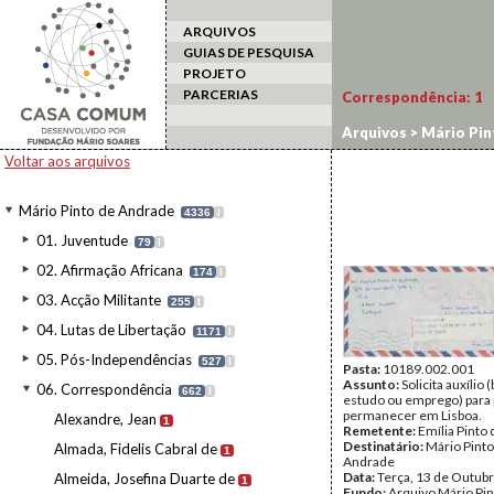
ARQUIVOS
GUIAS DE PESQUISA
PROJETO
PARCERIAS
Correspondência:
1
Arquivos
>
Mário Pin
Voltar aos arquivos
Mário Pinto de Andrade
4336
I
01. Juventude
79
I
02. Afirmação Africana
174
I
03. Acção Militante
255
I
04. Lutas de Libertação
1171
I
05. Pós-Independências
527
I
Pasta:
10189.002.001
Assunto:
Solicita auxílio 
06. Correspondência
662
I
estudo ou emprego) para
permanecer em Lisboa.
Alexandre, Jean
1
Remetente:
Emília Pinto
Destinatário:
Mário Pinto
Almada, Fidelis Cabral de
1
Andrade
Data:
Terça, 13 de Outub
Almeida, Josefina Duarte de
1
Fundo:
Arquivo Mário Pin