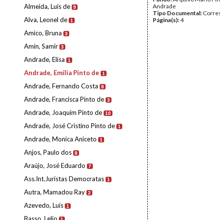
Almeida, Luís de
Andrade
9
Tipo Documental:
Corre
Alva, Leonel de
Página(s):
4
1
Amico, Bruna
3
Amin, Samir
3
Andrade, Elisa
1
Andrade, Emília Pinto de
1
Andrade, Fernando Costa
8
Andrade, Francisca Pinto de
3
Andrade, Joaquim Pinto de
10
Andrade, José Cristino Pinto de
1
Andrade, Monica Aniceto
1
Anjos, Paulo dos
8
Araújo, José Eduardo
7
Ass.Int.Juristas Democratas
1
Autra, Mamadou Ray
2
Azevedo, Luís
1
Basso, Lelio
1