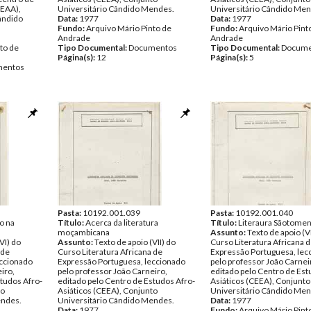
CEAA),
Universitário Cândido Mendes.
Universitário Cândido Men
ândido
Data:
1977
Data:
1977
Fundo:
Arquivo Mário Pinto de
Fundo:
Arquivo Mário Pint
Andrade
Andrade
to de
Tipo Documental:
Documentos
Tipo Documental:
Docume
Página(s):
12
Página(s):
5
entos
Pasta:
10192.001.039
Pasta:
10192.001.040
o na
Título:
Acerca da literatura
Título:
Literaura Sãotome
moçambicana
Assunto:
Texto de apoio (VI
VI) do
Assunto:
Texto de apoio (VII) do
Curso Literatura Africana 
 de
Curso Literatura Africana de
Expressão Portuguesa, lec
eccionado
Expressão Portuguesa, leccionado
pelo professor João Carnei
iro,
pelo professor João Carneiro,
editado pelo Centro de Est
studos Afro-
editado pelo Centro de Estudos Afro-
Asiáticos (CEEA), Conjunto
to
Asiáticos (CEEA), Conjunto
Universitário Cândido Men
endes.
Universitário Cândido Mendes.
Data:
1977
Data:
1977
Fundo:
Arquivo Mário Pint