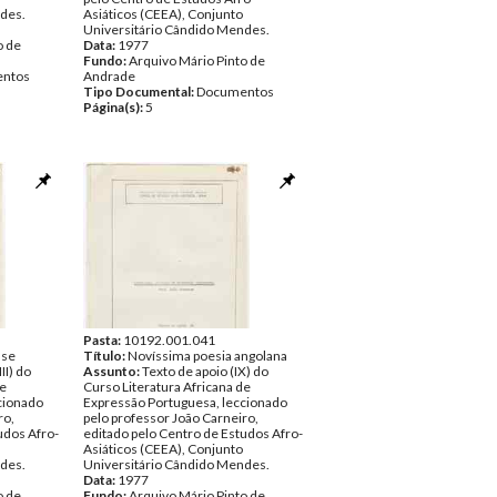
des.
Asiáticos (CEEA), Conjunto
Universitário Cândido Mendes.
o de
Data:
1977
Fundo:
Arquivo Mário Pinto de
ntos
Andrade
Tipo Documental:
Documentos
Página(s):
5
Pasta:
10192.001.041
nse
Título:
Novíssima poesia angolana
II) do
Assunto:
Texto de apoio (IX) do
de
Curso Literatura Africana de
cionado
Expressão Portuguesa, leccionado
ro,
pelo professor João Carneiro,
udos Afro-
editado pelo Centro de Estudos Afro-
Asiáticos (CEEA), Conjunto
des.
Universitário Cândido Mendes.
Data:
1977
o de
Fundo:
Arquivo Mário Pinto de