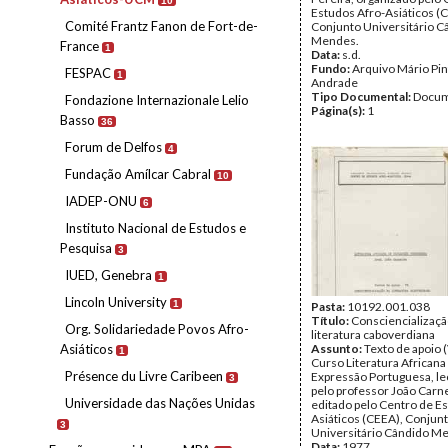
10
Estudos Afro-Asiáticos (
Comité Frantz Fanon de Fort-de-
Conjunto Universitário C
Mendes.
France
1
Data:
s.d.
Fundo:
Arquivo Mário Pin
FESPAC
1
Andrade
Tipo Documental:
Docum
Fondazione Internazionale Lelio
Página(s):
1
Basso
36
Forum de Delfos
4
Fundação Amílcar Cabral
10
IADEP-ONU
6
Instituto Nacional de Estudos e
Pesquisa
3
IUED, Genebra
1
Lincoln University
1
Pasta:
10192.001.038
Título:
Consciencializaçã
Org. Solidariedade Povos Afro-
literatura caboverdiana
Asiáticos
Assunto:
Texto de apoio (
1
Curso Literatura Africana
Présence du Livre Caribeen
Expressão Portuguesa, l
3
pelo professor João Carne
Universidade das Nações Unidas
editado pelo Centro de E
Asiáticos (CEEA), Conjun
3
Universitário Cândido M
Data:
1977