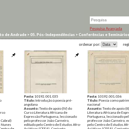
Pesquisa Avançada
to de Andrade
>
05. Pós-Independências
>
Conferências e Seminário
ordenar por:
reg
Pasta:
10192.001.035
Pasta:
10192.001.036
o
Título:
Introdução à poesia pré-
Título:
Poesia como patri
angolana
nacional
Assunto:
Texto de apoio (IV) do
Assunto:
Texto de apoio (I
rso
Curso Literatura Africana de
Literatura Africana de Exp
Expressão Portuguesa, leccionado
Portuguesa, leccionado pe
Cabral)
pelo professor João Carneiro,
professor João Carneiro, e
a Nunes
editado pelo Centro de Estudos Afro-
pelo Centro de Estudos Afr
Centro de
Asiáticos (CEEA), Conjunto
Asiáticos (CEEA), Conjunto