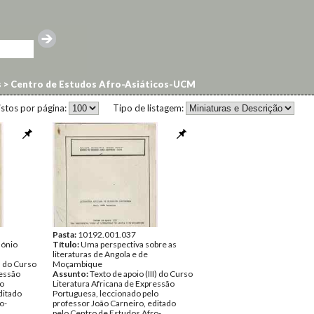
s
>
Centro de Estudos Afro-Asiáticos-UCM
istos por página:
Tipo de listagem:
Pasta:
10192.001.037
mónio
Título:
Uma perspectiva sobre as
literaturas de Angola e de
I) do Curso
Moçambique
ressão
Assunto:
Texto de apoio (III) do Curso
lo
Literatura Africana de Expressão
ditado
Portuguesa, leccionado pelo
o-
professor João Carneiro, editado
pelo Centro de Estudos Afro-