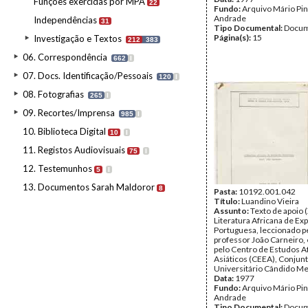
Funções exercidas por MPA
22
Fundo:
Arquivo Mário Pin
Andrade
Independências
31
Tipo Documental:
Docum
Página(s):
15
Investigação e Textos
212
383
06. Correspondência
662
I
07. Docs. Identificação/Pessoais
120
I
08. Fotografias
265
I
09. Recortes/Imprensa
985
I
10. Biblioteca Digital
10
I
11. Registos Audiovisuais
75
I
12. Testemunhos
5
I
13. Documentos Sarah Maldoror
8
Pasta:
10192.001.042
Título:
Luandino Vieira
Assunto:
Texto de apoio 
Literatura Africana de Ex
Portuguesa, leccionado p
professor João Carneiro,
pelo Centro de Estudos A
Asiáticos (CEEA), Conjun
Universitário Cândido M
Data:
1977
Fundo:
Arquivo Mário Pin
Andrade
Tipo Documental:
Docum