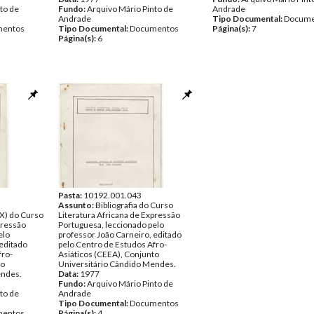
to de
Fundo:
Arquivo Mário Pinto de
Andrade
Andrade
Tipo Documental:
Docume
entos
Tipo Documental:
Documentos
Página(s):
7
Página(s):
6
Pasta:
10192.001.043
Assunto:
Bibliografia do Curso
(X) do Curso
Literatura Africana de Expressão
pressão
Portuguesa, leccionado pelo
elo
professor João Carneiro, editado
 editado
pelo Centro de Estudos Afro-
fro-
Asiáticos (CEEA), Conjunto
to
Universitário Cândido Mendes.
endes.
Data:
1977
Fundo:
Arquivo Mário Pinto de
to de
Andrade
Tipo Documental:
Documentos
entos
Página(s):
4