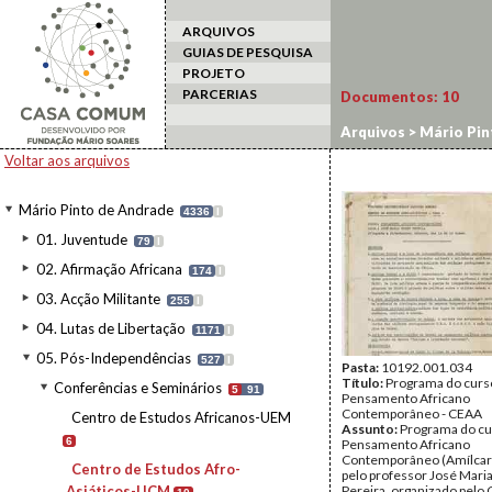
ARQUIVOS
GUIAS DE PESQUISA
PROJETO
PARCERIAS
Documentos:
10
Arquivos
>
Mário Pin
Voltar aos arquivos
Mário Pinto de Andrade
4336
I
01. Juventude
79
I
02. Afirmação Africana
174
I
03. Acção Militante
255
I
04. Lutas de Libertação
1171
I
05. Pós-Independências
527
I
Pasta:
10192.001.034
Título:
Programa do curs
Conferências e Seminários
5
91
Pensamento Africano
Contemporâneo - CEAA
Centro de Estudos Africanos-UEM
Assunto:
Programa do cu
6
Pensamento Africano
Contemporâneo (Amílcar 
Centro de Estudos Afro-
pelo professor José Mari
Asiáticos-UCM
Pereira, organizado pelo 