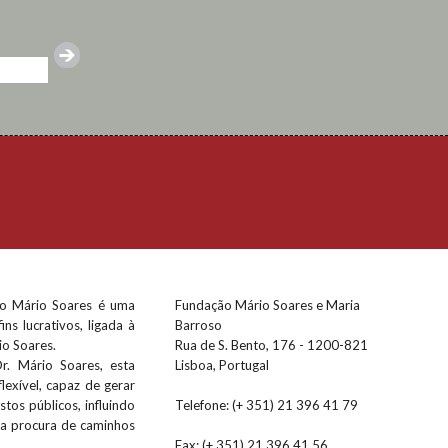
o Mário Soares é uma
Fundação Mário Soares e Maria
ins lucrativos, ligada à
Barroso
io Soares.
Rua de S. Bento, 176 - 1200-821
. Mário Soares, esta
Lisboa, Portugal
exível, capaz de gerar
stos públicos, influindo
Telefone: (+ 351) 21 396 41 79
na procura de caminhos
Fax: (+ 351) 21 396 41 56