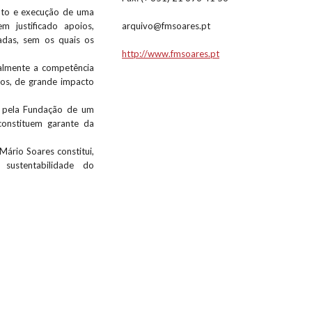
nto e execução de uma
m justificado apoios,
arquivo@fmsoares.pt
vadas, sem os quais os
http://www.fmsoares.pt
almente a competência
xos, de grande impacto
o pela Fundação de um
constituem garante da
Mário Soares constitui,
sustentabilidade do