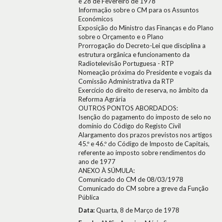
e 28 de Fevereiro de 1978
Informação sobre o CM para os Assuntos
Económicos
Exposição do Ministro das Finanças e do Plano
sobre o Orçamento e o Plano
Prorrogação do Decreto-Lei que disciplina a
estrutura orgânica e funcionamento da
Radiotelevisão Portuguesa - RTP
Nomeação próxima do Presidente e vogais da
Comissão Administrativa da RTP
Exercício do direito de reserva, no âmbito da
Reforma Agrária
OUTROS PONTOS ABORDADOS:
Isenção do pagamento do imposto de selo no
domínio do Código do Registo Civil
Alargamento dos prazos previstos nos artigos
45.º e 46.º do Código de Imposto de Capitais,
referente ao imposto sobre rendimentos do
ano de 1977
ANEXO À SÚMULA:
Comunicado do CM de 08/03/1978
Comunicado do CM sobre a greve da Função
Pública
Data:
Quarta, 8 de Março de 1978