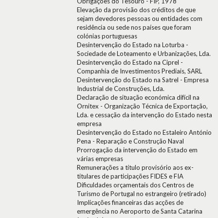
Obrigações do Tesouro - FIP, 1978
Elevação da provisão dos créditos de que
sejam devedores pessoas ou entidades com
residência ou sede nos países que foram
colónias portuguesas
Desintervenção do Estado na Loturba -
Sociedade de Loteamento e Urbanizações, Lda.
Desintervenção do Estado na Ciprel -
Companhia de Investimentos Prediais, SARL
Desintervenção do Estado na Satrel - Empresa
Industrial de Construções, Lda.
Declaração de situação económica difícil na
Ornitex - Organização Técnica de Exportação,
Lda. e cessação da intervenção do Estado nesta
empresa
Desintervenção do Estado no Estaleiro António
Pena - Reparação e Construção Naval
Prorrogação da intervenção do Estado em
várias empresas
Remunerações a título provisório aos ex-
titulares de participações FIDES e FIA
Dificuldades orçamentais dos Centros de
Turismo de Portugal no estrangeiro (retirado)
Implicações financeiras das acções de
emergência no Aeroporto de Santa Catarina