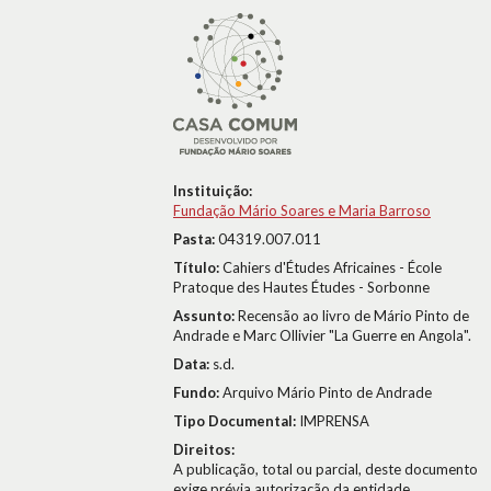
Instituição:
Fundação Mário Soares e Maria Barroso
Pasta:
04319.007.011
Título:
Cahiers d'Études Africaines - École
Pratoque des Hautes Études - Sorbonne
Assunto:
Recensão ao livro de Mário Pinto de
Andrade e Marc Ollivier "La Guerre en Angola".
Data:
s.d.
Fundo:
Arquivo Mário Pinto de Andrade
Tipo Documental:
IMPRENSA
Direitos:
A publicação, total ou parcial, deste documento
exige prévia autorização da entidade