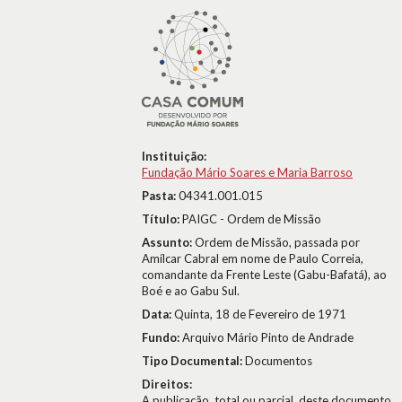
Instituição:
Fundação Mário Soares e Maria Barroso
Pasta:
04341.001.015
Título:
PAIGC - Ordem de Missão
Assunto:
Ordem de Missão, passada por
Amílcar Cabral em nome de Paulo Correia,
comandante da Frente Leste (Gabu-Bafatá), ao
Boé e ao Gabu Sul.
Data:
Quinta, 18 de Fevereiro de 1971
Fundo:
Arquivo Mário Pinto de Andrade
Tipo Documental:
Documentos
Direitos:
A publicação, total ou parcial, deste documento