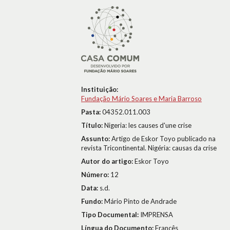
Instituição:
Fundação Mário Soares e Maria Barroso
Pasta:
04352.011.003
Título:
Nigeria: les causes d'une crise
Assunto:
Artigo de Eskor Toyo publicado na
revista Tricontinental. Nigéria: causas da crise
Autor do artigo:
Eskor Toyo
Número:
12
Data:
s.d.
Fundo:
Mário Pinto de Andrade
Tipo Documental:
IMPRENSA
Língua do Documento:
Francês