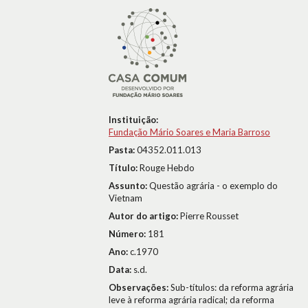
Instituição:
Fundação Mário Soares e Maria Barroso
Pasta:
04352.011.013
Título:
Rouge Hebdo
Assunto:
Questão agrária - o exemplo do
Vietnam
Autor do artigo:
Pierre Rousset
Número:
181
Ano:
c.1970
Data:
s.d.
Observações:
Sub-títulos: da reforma agrária
leve à reforma agrária radical; da reforma