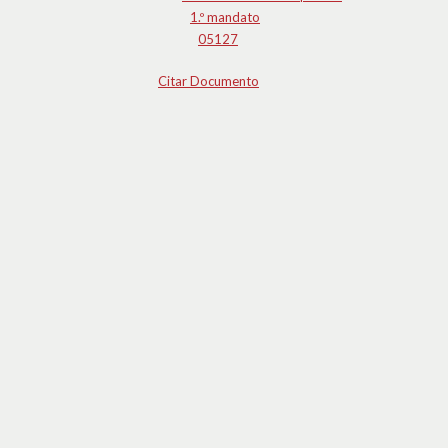
1.º mandato
05127
Citar Documento