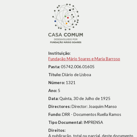
Instituição:
Fundação Mário Soares e Maria Barroso
Pasta:
05742.006.01605
Título:
Diário de Lisboa
Número:
1321
Ano:
5
Data:
Quinta, 30 de Julho de 1925
Directores:
Director: Joaquim Manso
Fundo:
DRR - Documentos Ruella Ramos
Tipo Documental:
IMPRENSA
Direitos:
A publicação, total ou parcial, deste documento