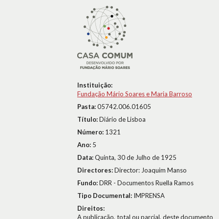
Instituição:
Fundação Mário Soares e Maria Barroso
Pasta:
05742.006.01605
Título:
Diário de Lisboa
Número:
1321
Ano:
5
Data:
Quinta, 30 de Julho de 1925
Directores:
Director: Joaquim Manso
Fundo:
DRR - Documentos Ruella Ramos
Tipo Documental:
IMPRENSA
Direitos:
A publicação, total ou parcial, deste documento