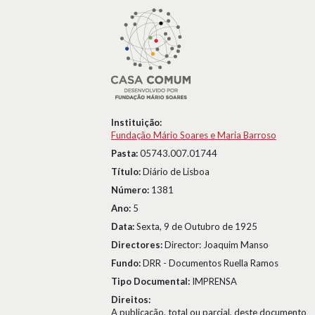
Instituição:
Fundação Mário Soares e Maria Barroso
Pasta:
05743.007.01744
Título:
Diário de Lisboa
Número:
1381
Ano:
5
Data:
Sexta, 9 de Outubro de 1925
Directores:
Director: Joaquim Manso
Fundo:
DRR - Documentos Ruella Ramos
Tipo Documental:
IMPRENSA
Direitos:
A publicação, total ou parcial, deste documento