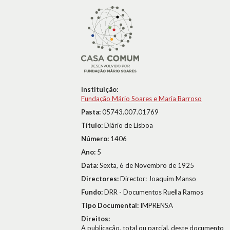
Instituição:
Fundação Mário Soares e Maria Barroso
Pasta:
05743.007.01769
Título:
Diário de Lisboa
Número:
1406
Ano:
5
Data:
Sexta, 6 de Novembro de 1925
Directores:
Director: Joaquim Manso
Fundo:
DRR - Documentos Ruella Ramos
Tipo Documental:
IMPRENSA
Direitos:
A publicação, total ou parcial, deste documento