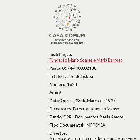
Instituição:
Fundação Mário Soares e Maria Barroso
Pasta:
05744.008.02188
Título:
Diário de Lisboa
Número:
1824
Ano:
6
Data:
Quarta, 23 de Março de 1927
Directores:
Director: Joaquim Manso
Fundo:
DRR - Documentos Ruella Ramos
Tipo Documental:
IMPRENSA
Direitos:
A publicação, total ou parcial, deste documento