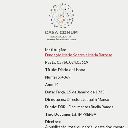
Instituição:
Fundação Mário Soares e Maria Barroso
Pasta:
05760.024.05619
Título:
Diário de Lisboa
Número:
4369
Ano:
14
Data:
Terça, 15 de Janeiro de 1935
Directores:
Director: Joaquim Manso
Fundo:
DRR - Documentos Ruella Ramos
Tipo Documental:
IMPRENSA
Direitos:
A publicação, total ou parcial, deste documento