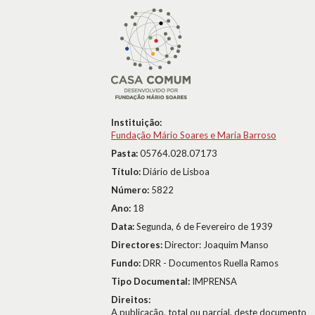
Instituição:
Fundação Mário Soares e Maria Barroso
Pasta:
05764.028.07173
Título:
Diário de Lisboa
Número:
5822
Ano:
18
Data:
Segunda, 6 de Fevereiro de 1939
Directores:
Director: Joaquim Manso
Fundo:
DRR - Documentos Ruella Ramos
Tipo Documental:
IMPRENSA
Direitos:
A publicação, total ou parcial, deste documento