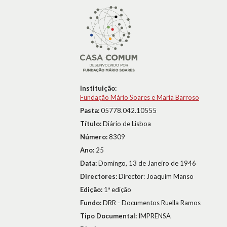
Instituição:
Fundação Mário Soares e Maria Barroso
Pasta:
05778.042.10555
Título:
Diário de Lisboa
Número:
8309
Ano:
25
Data:
Domingo, 13 de Janeiro de 1946
Directores:
Director: Joaquim Manso
Edição:
1ª edição
Fundo:
DRR - Documentos Ruella Ramos
Tipo Documental:
IMPRENSA