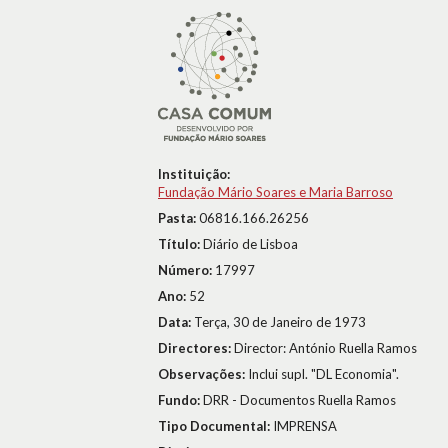
Instituição:
Fundação Mário Soares e Maria Barroso
Pasta:
06816.166.26256
Título:
Diário de Lisboa
Número:
17997
Ano:
52
Data:
Terça, 30 de Janeiro de 1973
Directores:
Director: António Ruella Ramos
Observações:
Inclui supl. "DL Economia".
Fundo:
DRR - Documentos Ruella Ramos
Tipo Documental:
IMPRENSA