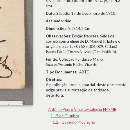
revolucionário. Outubro de 1910. (9,2x14,3
cm).
Data:
Sábado, 17 de Dezembro de 1910
Assinado:
Não
Dimensões:
9,2x14,3 Cm
Observações:
Edição francesa. Selos de
correio com a efígie de D. Manuel II. Este é o
original do cartaz 09527.004.029. Cidadã
Isaura Faria (Torres Novas) (Destinatário).
Fundo:
Colecção Fundação Mário
Soares/António Pedro Vicente
Tipo Documental:
ARTE
Direitos:
A publicação, total ou parcial, deste documento
exige prévia autorização da entidade
detentora.
António Pedro Vicente/Coleção FMSMB
1 - 5 de Outubro
1.2 - Governo Provisório