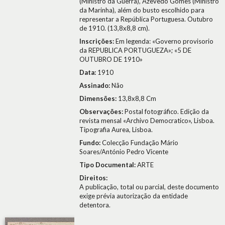
(Ministro da Guerra), Azevedo Gomes (Ministro
da Marinha), além do busto escolhido para
representar a República Portuguesa. Outubro
de 1910. (13,8x8,8 cm).
Inscrições:
Em legenda: «Governo provisorio
da REPUBLICA PORTUGUEZA»; «5 DE
OUTUBRO DE 1910»
Data:
1910
Assinado:
Não
Dimensões:
13,8x8,8 Cm
Observações:
Postal fotográfico. Edição da
revista mensal «Archivo Democratico», Lisboa.
Tipografia Aurea, Lisboa.
Fundo:
Colecção Fundação Mário
Soares/António Pedro Vicente
Tipo Documental:
ARTE
Direitos:
A publicação, total ou parcial, deste documento
exige prévia autorização da entidade
detentora.