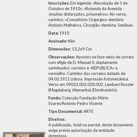
Inscrições:
Em legenda: «Revolução de 5 de
Outubro de 1910»; «Rotunda da Avenida -
Jesuitas disfarçados, prisoneiros». No verso,
carimbo: «Consultório Cirgurgico-dentário
António Malheiros, Cirurgião-dentista. Setúbal».
Data:
1910
Assinado:
Não
Dimensões:
13,2x9 Cm
Observações:
Apostos na face selos de correio
com efígie de D. Manuel II, duplamente
carimbados: correios e «REPUBLICA» a
vermelho. Carimbo dos correios datado de
04.02.1911 Lisboa. Impressão fotomecânica.
Verso em 09022.002.030.002. Lambert Rossler
(Magdaburg, Alemanha) (Destinatário).
Fundo:
Colecção Fundação Mário
Soares/António Pedro Vicente
Tipo Documental:
ARTE
Direitos:
A publicação, total ou parcial, deste documento
exige prévia autorização da entidade
detentora.