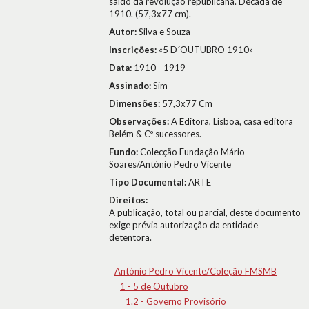
saído da revolução republicana. Década de
1910. (57,3x77 cm).
Autor:
Silva e Souza
Inscrições:
«5 D´OUTUBRO 1910»
Data:
1910 - 1919
Assinado:
Sim
Dimensões:
57,3x77 Cm
Observações:
A Editora, Lisboa, casa editora
Belém & Cº sucessores.
Fundo:
Colecção Fundação Mário
Soares/António Pedro Vicente
Tipo Documental:
ARTE
Direitos:
A publicação, total ou parcial, deste documento
exige prévia autorização da entidade
detentora.
António Pedro Vicente/Coleção FMSMB
1 - 5 de Outubro
1.2 - Governo Provisório