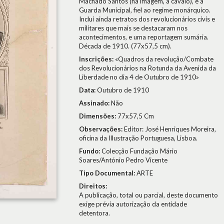
Machado Santos (na imagem, a cavalo), e a
Guarda Municipal, fiel ao regime monárquico.
Inclui ainda retratos dos revolucionários civis e
militares que mais se destacaram nos
acontecimentos, e uma reportagem sumária.
Década de 1910. (77x57,5 cm).
Inscrições:
«Quadros da revolução/Combate
dos Revolucionários na Rotunda da Avenida da
Liberdade no dia 4 de Outubro de 1910»
Data:
Outubro de 1910
Assinado:
Não
Dimensões:
77x57,5 Cm
Observações:
Editor: José Henriques Moreira,
oficina da Illustração Portuguesa, Lisboa.
Fundo:
Colecção Fundação Mário
Soares/António Pedro Vicente
Tipo Documental:
ARTE
Direitos:
A publicação, total ou parcial, deste documento
exige prévia autorização da entidade
detentora.