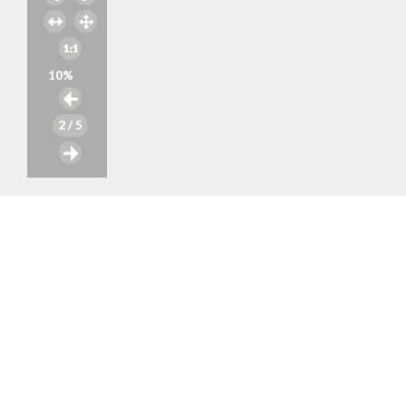
10
%
2
/ 5